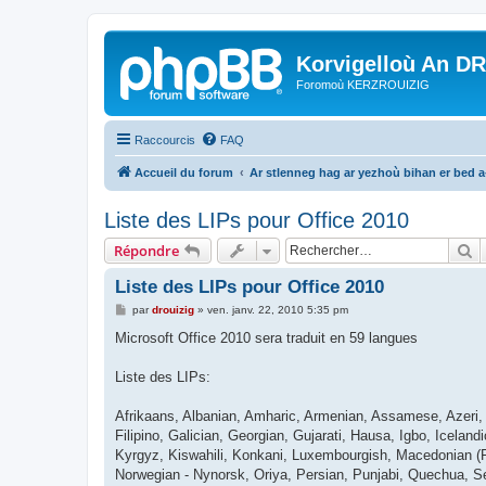
Korvigelloù An D
Foromoù KERZROUIZIG
Raccourcis
FAQ
Accueil du forum
Ar stlenneg hag ar yezhoù bihan er bed 
Liste des LIPs pour Office 2010
R
Répondre
Liste des LIPs pour Office 2010
M
par
drouizig
»
ven. janv. 22, 2010 5:35 pm
e
s
Microsoft Office 2010 sera traduit en 59 langues
s
a
g
Liste des LIPs:
e
Afrikaans, Albanian, Amharic, Armenian, Assamese, Azeri, B
Filipino, Galician, Georgian, Gujarati, Hausa, Igbo, Iceland
Kyrgyz, Kiswahili, Konkani, Luxembourgish, Macedonian (FY
Norwegian - Nynorsk, Oriya, Persian, Punjabi, Quechua, Se