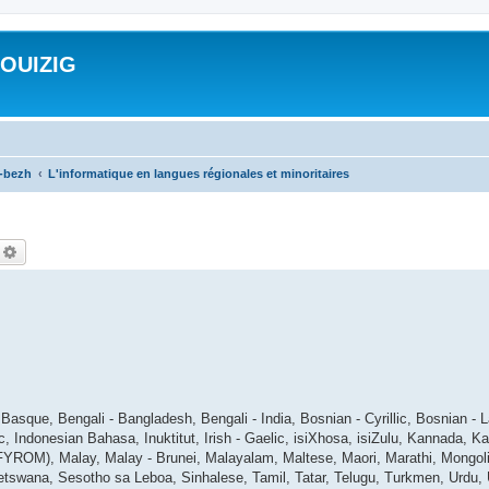
ROUIZIG
a-bezh
L'informatique en langues régionales et minoritaires
echercher
Recherche avancée
asque, Bengali - Bangladesh, Bengali - India, Bosnian - Cyrillic, Bosnian - L
ic, Indonesian Bahasa, Inuktitut, Irish - Gaelic, isiXhosa, isiZulu, Kannada, 
ROM), Malay, Malay - Brunei, Malayalam, Maltese, Maori, Marathi, Mongolian
tswana, Sesotho sa Leboa, Sinhalese, Tamil, Tatar, Telugu, Turkmen, Urdu, 