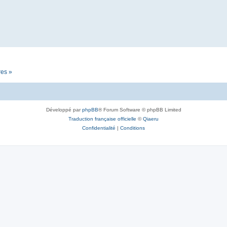
res »
Développé par
phpBB
® Forum Software © phpBB Limited
Traduction française officielle
©
Qiaeru
Confidentialité
|
Conditions