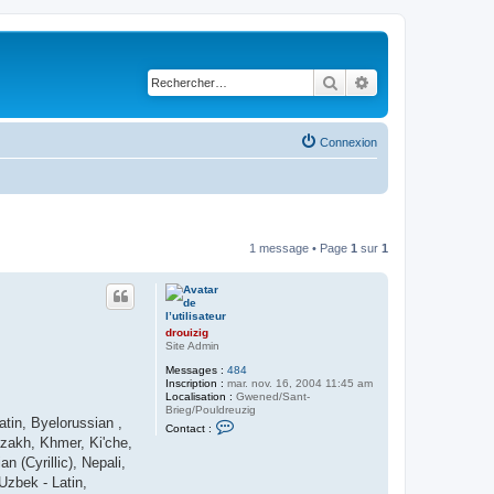
Rechercher
Recherche avancé
Connexion
1 message • Page
1
sur
1
drouizig
Site Admin
Messages :
484
Inscription :
mar. nov. 16, 2004 11:45 am
Localisation :
Gwened/Sant-
Brieg/Pouldreuzig
atin, Byelorussian ,
C
Contact :
o
Kazakh, Khmer, Ki'che,
n
 (Cyrillic), Nepali,
t
a
Uzbek - Latin,
c