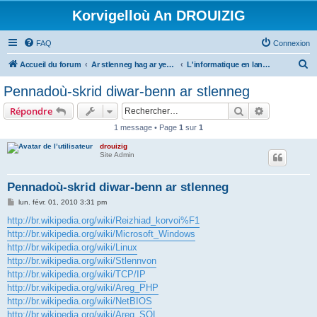
Korvigelloù An DROUIZIG
FAQ
Connexion
R
Accueil du forum
Ar stlenneg hag ar yezhoù bihan er bed a-bezh
L'informatique en langues régionales et minoritaires
e
Pennadoù-skrid diwar-benn ar stlenneg
c
Rechercher
Recherche 
Répondre
h
1 message • Page
1
sur
1
e
drouizig
r
Site Admin
c
h
Pennadoù-skrid diwar-benn ar stlenneg
e
M
lun. févr. 01, 2010 3:31 pm
e
r
s
http://br.wikipedia.org/wiki/Reizhiad_korvoi%F1
s
http://br.wikipedia.org/wiki/Microsoft_Windows
a
g
http://br.wikipedia.org/wiki/Linux
e
http://br.wikipedia.org/wiki/Stlennvon
http://br.wikipedia.org/wiki/TCP/IP
http://br.wikipedia.org/wiki/Areg_PHP
http://br.wikipedia.org/wiki/NetBIOS
http://br.wikipedia.org/wiki/Areg_SQL