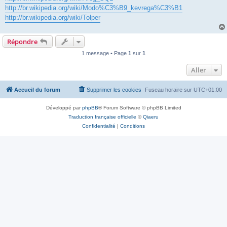
http://br.wikipedia.org/wiki/Modo%C3%B9_kevrega%C3%B1
http://br.wikipedia.org/wiki/Tolper
Répondre
1 message • Page
1
sur
1
Aller
Accueil du forum
Supprimer les cookies
Fuseau horaire sur
UTC+01:00
Développé par
phpBB
® Forum Software © phpBB Limited
Traduction française officielle
©
Qiaeru
Confidentialité
|
Conditions