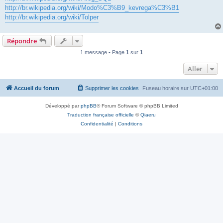
http://br.wikipedia.org/wiki/Modo%C3%B9_kevrega%C3%B1
http://br.wikipedia.org/wiki/Tolper
Répondre
1 message • Page
1
sur
1
Aller
Accueil du forum
Supprimer les cookies
Fuseau horaire sur
UTC+01:00
Développé par
phpBB
® Forum Software © phpBB Limited
Traduction française officielle
©
Qiaeru
Confidentialité
|
Conditions