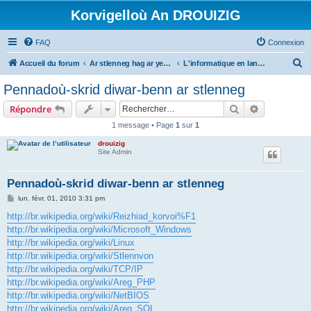
Korvigelloù An DROUIZIG
FAQ
Connexion
R
Accueil du forum
Ar stlenneg hag ar yezhoù bihan er bed a-bezh
L'informatique en langues régionales et minoritaires
e
Pennadoù-skrid diwar-benn ar stlenneg
c
Rechercher
Recherche 
Répondre
h
1 message • Page
1
sur
1
e
drouizig
r
Site Admin
c
h
Pennadoù-skrid diwar-benn ar stlenneg
e
M
lun. févr. 01, 2010 3:31 pm
e
r
s
http://br.wikipedia.org/wiki/Reizhiad_korvoi%F1
s
http://br.wikipedia.org/wiki/Microsoft_Windows
a
g
http://br.wikipedia.org/wiki/Linux
e
http://br.wikipedia.org/wiki/Stlennvon
http://br.wikipedia.org/wiki/TCP/IP
http://br.wikipedia.org/wiki/Areg_PHP
http://br.wikipedia.org/wiki/NetBIOS
http://br.wikipedia.org/wiki/Areg_SQL