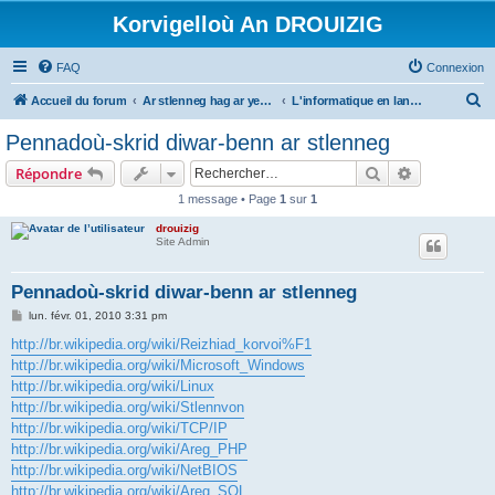
Korvigelloù An DROUIZIG
FAQ
Connexion
R
Accueil du forum
Ar stlenneg hag ar yezhoù bihan er bed a-bezh
L'informatique en langues régionales et minoritaires
e
Pennadoù-skrid diwar-benn ar stlenneg
c
Rechercher
Recherche 
Répondre
h
1 message • Page
1
sur
1
e
drouizig
r
Site Admin
c
h
Pennadoù-skrid diwar-benn ar stlenneg
e
M
lun. févr. 01, 2010 3:31 pm
e
r
s
http://br.wikipedia.org/wiki/Reizhiad_korvoi%F1
s
http://br.wikipedia.org/wiki/Microsoft_Windows
a
g
http://br.wikipedia.org/wiki/Linux
e
http://br.wikipedia.org/wiki/Stlennvon
http://br.wikipedia.org/wiki/TCP/IP
http://br.wikipedia.org/wiki/Areg_PHP
http://br.wikipedia.org/wiki/NetBIOS
http://br.wikipedia.org/wiki/Areg_SQL