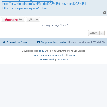
http://br.wikipedia.org/wiki/Modo%C3%B9_kevrega%C3%B1
http://br.wikipedia.org/wiki/Tolper
Répondre
1 message • Page
1
sur
1
Aller
Accueil du forum
Supprimer les cookies
Fuseau horaire sur
UTC+01:00
Développé par
phpBB
® Forum Software © phpBB Limited
Traduction française officielle
©
Qiaeru
Confidentialité
|
Conditions