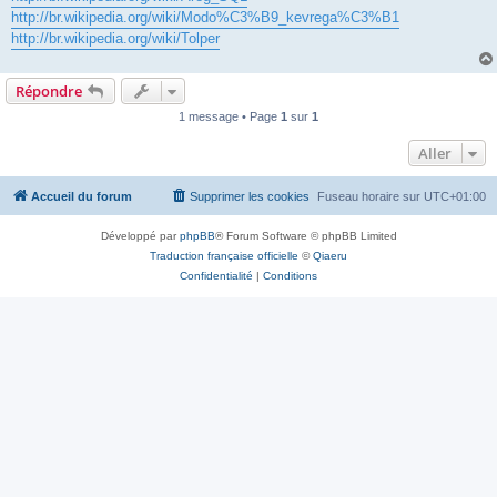
http://br.wikipedia.org/wiki/Modo%C3%B9_kevrega%C3%B1
http://br.wikipedia.org/wiki/Tolper
Répondre
1 message • Page
1
sur
1
Aller
Accueil du forum
Supprimer les cookies
Fuseau horaire sur
UTC+01:00
Développé par
phpBB
® Forum Software © phpBB Limited
Traduction française officielle
©
Qiaeru
Confidentialité
|
Conditions