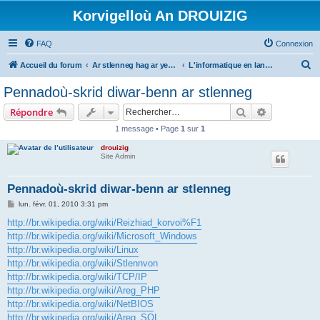
Korvigelloù An DROUIZIG
FAQ
Connexion
R
Accueil du forum
Ar stlenneg hag ar yezhoù bihan er bed a-bezh
L'informatique en langues régionales et minoritaires
e
Pennadoù-skrid diwar-benn ar stlenneg
c
Rechercher
Recherche 
Répondre
h
1 message • Page
1
sur
1
e
drouizig
r
Site Admin
c
h
Pennadoù-skrid diwar-benn ar stlenneg
e
M
lun. févr. 01, 2010 3:31 pm
e
r
s
http://br.wikipedia.org/wiki/Reizhiad_korvoi%F1
s
http://br.wikipedia.org/wiki/Microsoft_Windows
a
g
http://br.wikipedia.org/wiki/Linux
e
http://br.wikipedia.org/wiki/Stlennvon
http://br.wikipedia.org/wiki/TCP/IP
http://br.wikipedia.org/wiki/Areg_PHP
http://br.wikipedia.org/wiki/NetBIOS
http://br.wikipedia.org/wiki/Areg_SQL