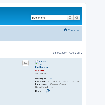
Rechercher
Recherche avancé
Connexion
1 message • Page
1
sur
1
drouizig
Site Admin
Messages :
484
Inscription :
mar. nov. 16, 2004 11:45 am
Localisation :
Gwened/Sant-
Brieg/Pouldreuzig
C
Contact :
o
n
t
a
c