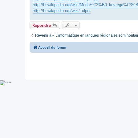
http://br.wikipedia.org/wiki/Modo%C3%B9_kevrega%C3%
http://br.wikipedia.org/wiki/Tolper
Répondre
Revenir à « L'informatique en langues régionales et minoritai
Accueil du forum