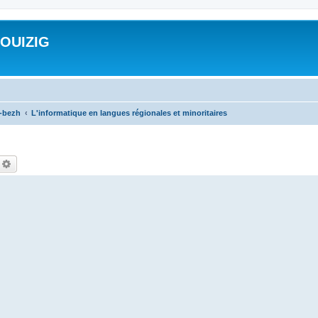
ROUIZIG
a-bezh
L'informatique en langues régionales et minoritaires
echercher
Recherche avancée