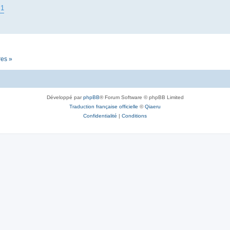
B1
res »
Développé par
phpBB
® Forum Software © phpBB Limited
Traduction française officielle
©
Qiaeru
Confidentialité
|
Conditions