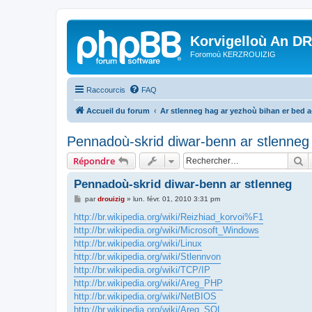
Korvigelloù An D
Foromoù KERZROUIZIG
Raccourcis
FAQ
Accueil du forum
Ar stlenneg hag ar yezhoù bihan er bed 
Pennadoù-skrid diwar-benn ar stlenneg
R
Répondre
Pennadoù-skrid diwar-benn ar stlenneg
M
par
drouizig
»
lun. févr. 01, 2010 3:31 pm
e
s
http://br.wikipedia.org/wiki/Reizhiad_korvoi%F1
s
http://br.wikipedia.org/wiki/Microsoft_Windows
a
g
http://br.wikipedia.org/wiki/Linux
e
http://br.wikipedia.org/wiki/Stlennvon
http://br.wikipedia.org/wiki/TCP/IP
http://br.wikipedia.org/wiki/Areg_PHP
http://br.wikipedia.org/wiki/NetBIOS
http://br.wikipedia.org/wiki/Areg_SQL