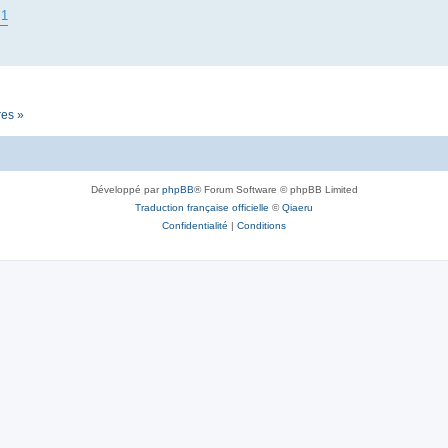
B1
res »
Développé par
phpBB
® Forum Software © phpBB Limited
Traduction française officielle
©
Qiaeru
Confidentialité
|
Conditions