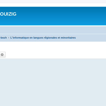
ROUIZIG
a-bezh
L'informatique en langues régionales et minoritaires
echercher
Recherche avancée