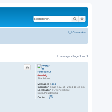
Rechercher
Recherche avancé
Connexion
1 message • Page
1
sur
1
drouizig
Site Admin
Messages :
484
Inscription :
mar. nov. 16, 2004 11:45 am
Localisation :
Gwened/Sant-
Brieg/Pouldreuzig
C
Contact :
o
n
t
a
c