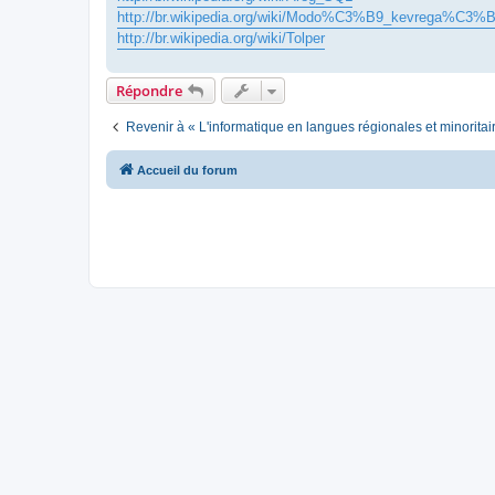
http://br.wikipedia.org/wiki/Modo%C3%B9_kevrega%C3%
http://br.wikipedia.org/wiki/Tolper
Répondre
Revenir à « L'informatique en langues régionales et minoritai
Accueil du forum