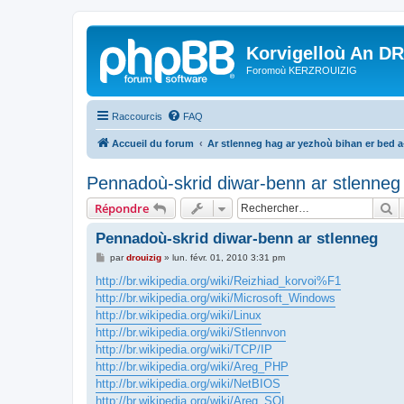
Korvigelloù An D
Foromoù KERZROUIZIG
Raccourcis
FAQ
Accueil du forum
Ar stlenneg hag ar yezhoù bihan er bed 
Pennadoù-skrid diwar-benn ar stlenneg
R
Répondre
Pennadoù-skrid diwar-benn ar stlenneg
M
par
drouizig
»
lun. févr. 01, 2010 3:31 pm
e
s
http://br.wikipedia.org/wiki/Reizhiad_korvoi%F1
s
http://br.wikipedia.org/wiki/Microsoft_Windows
a
g
http://br.wikipedia.org/wiki/Linux
e
http://br.wikipedia.org/wiki/Stlennvon
http://br.wikipedia.org/wiki/TCP/IP
http://br.wikipedia.org/wiki/Areg_PHP
http://br.wikipedia.org/wiki/NetBIOS
http://br.wikipedia.org/wiki/Areg_SQL