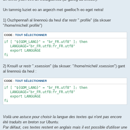
Un tammig luziet eo an argerzh met gwelloc'h eo eget netra!
1) Ouzhpennañ al linennoù da heul d'ar restr ".profile" (da skouer
"/home/michel/.profile")
CODE :
TOUT SÉLECTIONNER
if [ "${GDM_LANG}" = "br_FR.utf8" ]; then 

   LANGUAGE="br_FR.utf8:fr_FR.utf8" 

   export LANGUAGE 

fi
2) Krouiñ ur restr ".xsession" (da skouer: "/home/michel/.xsession") gant
al linennoù da heul :
CODE :
TOUT SÉLECTIONNER
if [ "${GDM_LANG}" = "br_FR.utf8" ]; then 

   LANGUAGE="br_FR.utf8:fr_FR.utf8" 

   export LANGUAGE 

fi
Voilà une astuce pour choisir la langue des textes qui n'ont pas encore
été traduits en breton sur Ubuntu.
Par défaut, ces textes restent en anglais mais il est possible d'utiliser une