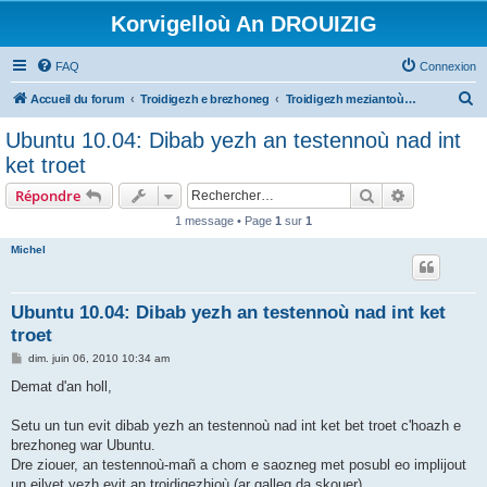
Korvigelloù An DROUIZIG
FAQ
Connexion
R
Accueil du forum
Troidigezh e brezhoneg
Troidigezh meziantoù all (frank a wirioù evit an darn vrasañ anezho)
e
Ubuntu 10.04: Dibab yezh an testennoù nad int
c
ket troet
h
Rechercher
Recherche 
Répondre
e
1 message • Page
1
sur
1
r
Michel
c
h
e
Ubuntu 10.04: Dibab yezh an testennoù nad int ket
troet
r
M
dim. juin 06, 2010 10:34 am
e
s
Demat d'an holl,
s
a
g
Setu un tun evit dibab yezh an testennoù nad int ket bet troet c'hoazh e
e
brezhoneg war Ubuntu.
Dre ziouer, an testennoù-mañ a chom e saozneg met posubl eo implijout
un eilvet yezh evit an troidigezhioù (ar galleg da skouer).