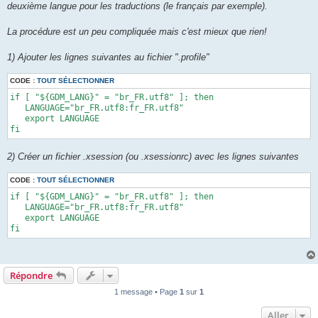
deuxième langue pour les traductions (le français par exemple).
La procédure est un peu compliquée mais c'est mieux que rien!
1) Ajouter les lignes suivantes au fichier ".profile"
CODE :
TOUT SÉLECTIONNER
if [ "${GDM_LANG}" = "br_FR.utf8" ]; then 

   LANGUAGE="br_FR.utf8:fr_FR.utf8" 

   export LANGUAGE 

fi
2) Créer un fichier .xsession (ou .xsessionrc) avec les lignes suivantes
CODE :
TOUT SÉLECTIONNER
if [ "${GDM_LANG}" = "br_FR.utf8" ]; then 

   LANGUAGE="br_FR.utf8:fr_FR.utf8" 

   export LANGUAGE 

fi
Répondre
1 message • Page
1
sur
1
Aller