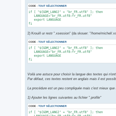
CODE :
TOUT SÉLECTIONNER
if [ "${GDM_LANG}" = "br_FR.utf8" ]; then 

   LANGUAGE="br_FR.utf8:fr_FR.utf8" 

   export LANGUAGE 

fi
2) Krouiñ ur restr ".xsession" (da skouer: "/home/michel/.xs
CODE :
TOUT SÉLECTIONNER
if [ "${GDM_LANG}" = "br_FR.utf8" ]; then 

   LANGUAGE="br_FR.utf8:fr_FR.utf8" 

   export LANGUAGE 

fi
Voilà une astuce pour choisir la langue des textes qui n'on
Par défaut, ces textes restent en anglais mais il est possib
La procédure est un peu compliquée mais c'est mieux que r
1) Ajouter les lignes suivantes au fichier ".profile"
CODE :
TOUT SÉLECTIONNER
if [ "${GDM_LANG}" = "br_FR.utf8" ]; then 

   LANGUAGE="br_FR.utf8:fr_FR.utf8" 
