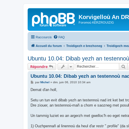
Korvigelloù An D
Foromoù KERZROUIZIG
Raccourcis
FAQ
Accueil du forum
Troidigezh e brezhoneg
Troidigezh mez
Ubuntu 10.04: Dibab yezh an testennoù 
R
Répondre
Ubuntu 10.04: Dibab yezh an testennoù nad 
M
par
Michel
»
dim. juin 06, 2010 10:34 am
e
s
Demat d'an holl,
s
a
g
Setu un tun evit dibab yezh an testennoù nad int ket bet t
e
Dre ziouer, an testennoù-mañ a chom e saozneg met posubl e
Un tammig luziet eo an argerzh met gwelloc'h eo eget netra
1) Ouzhpennañ al linennoù da heul d'ar restr ".profile" (da 