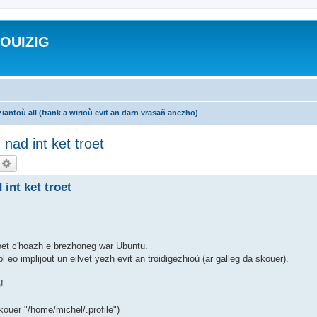
ROUIZIG
iantoù all (frank a wirioù evit an darn vrasañ anezho)
nad int ket troet
echercher
Recherche avancée
int ket troet
roet c'hoazh e brezhoneg war Ubuntu.
o implijout un eilvet yezh evit an troidigezhioù (ar galleg da skouer).
!
skouer "/home/michel/.profile")