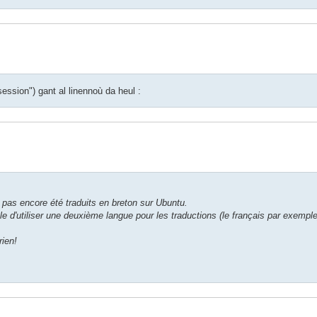
ession") gant al linennoù da heul :
t pas encore été traduits en breton sur Ubuntu.
le d'utiliser une deuxième langue pour les traductions (le français par exemple
ien!