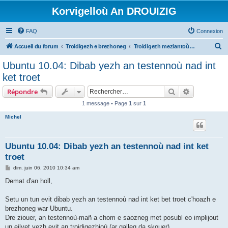
Korvigelloù An DROUIZIG
FAQ
Connexion
R
Accueil du forum
Troidigezh e brezhoneg
Troidigezh meziantoù all (frank a wirioù evit an darn vrasañ anezho)
e
Ubuntu 10.04: Dibab yezh an testennoù nad int
c
ket troet
h
Rechercher
Recherche 
Répondre
e
1 message • Page
1
sur
1
r
Michel
c
h
e
Ubuntu 10.04: Dibab yezh an testennoù nad int ket
troet
r
M
dim. juin 06, 2010 10:34 am
e
s
Demat d'an holl,
s
a
g
Setu un tun evit dibab yezh an testennoù nad int ket bet troet c'hoazh e
e
brezhoneg war Ubuntu.
Dre ziouer, an testennoù-mañ a chom e saozneg met posubl eo implijout
un eilvet yezh evit an troidigezhioù (ar galleg da skouer).