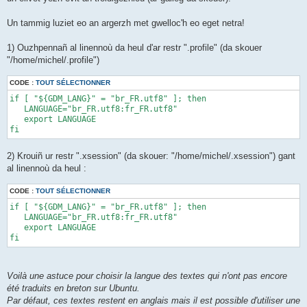
Un tammig luziet eo an argerzh met gwelloc'h eo eget netra!
1) Ouzhpennañ al linennoù da heul d'ar restr ".profile" (da skouer
"/home/michel/.profile")
CODE :
TOUT SÉLECTIONNER
if [ "${GDM_LANG}" = "br_FR.utf8" ]; then 

   LANGUAGE="br_FR.utf8:fr_FR.utf8" 

   export LANGUAGE 

fi
2) Krouiñ ur restr ".xsession" (da skouer: "/home/michel/.xsession") gant
al linennoù da heul :
CODE :
TOUT SÉLECTIONNER
if [ "${GDM_LANG}" = "br_FR.utf8" ]; then 

   LANGUAGE="br_FR.utf8:fr_FR.utf8" 

   export LANGUAGE 

fi
Voilà une astuce pour choisir la langue des textes qui n'ont pas encore
été traduits en breton sur Ubuntu.
Par défaut, ces textes restent en anglais mais il est possible d'utiliser une