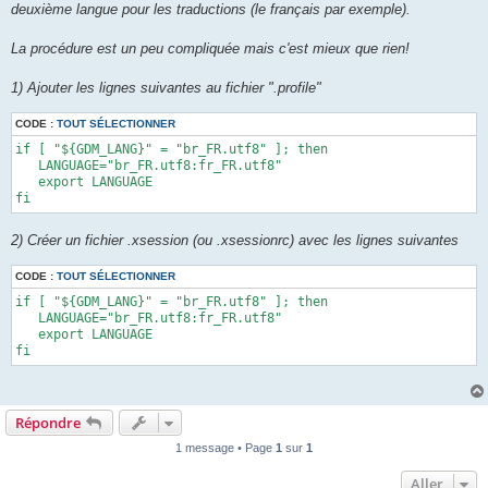
deuxième langue pour les traductions (le français par exemple).
La procédure est un peu compliquée mais c'est mieux que rien!
1) Ajouter les lignes suivantes au fichier ".profile"
CODE :
TOUT SÉLECTIONNER
if [ "${GDM_LANG}" = "br_FR.utf8" ]; then 

   LANGUAGE="br_FR.utf8:fr_FR.utf8" 

   export LANGUAGE 

fi
2) Créer un fichier .xsession (ou .xsessionrc) avec les lignes suivantes
CODE :
TOUT SÉLECTIONNER
if [ "${GDM_LANG}" = "br_FR.utf8" ]; then 

   LANGUAGE="br_FR.utf8:fr_FR.utf8" 

   export LANGUAGE 

fi
Répondre
1 message • Page
1
sur
1
Aller