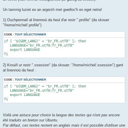
Un tammig luziet eo an argerzh met gwelloc'h eo eget netra!
1) Ouzhpennañ al linennoù da heul d'ar restr ".profile" (da skouer
"/home/michel/.profile")
CODE :
TOUT SÉLECTIONNER
if [ "${GDM_LANG}" = "br_FR.utf8" ]; then 

   LANGUAGE="br_FR.utf8:fr_FR.utf8" 

   export LANGUAGE 

fi
2) Krouiñ ur restr ".xsession" (da skouer: "/home/michel/.xsession") gant
al linennoù da heul :
CODE :
TOUT SÉLECTIONNER
if [ "${GDM_LANG}" = "br_FR.utf8" ]; then 

   LANGUAGE="br_FR.utf8:fr_FR.utf8" 

   export LANGUAGE 

fi
Voilà une astuce pour choisir la langue des textes qui n'ont pas encore
été traduits en breton sur Ubuntu.
Par défaut, ces textes restent en anglais mais il est possible d'utiliser une