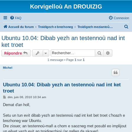
Korvigelloù An DROUIZIG
FAQ
Connexion
R
Accueil du forum
Troidigezh e brezhoneg
Troidigezh meziantoù all (frank a wirioù evit an darn vrasañ anezho)
e
Ubuntu 10.04: Dibab yezh an testennoù nad int
c
ket troet
h
Rechercher
Recherche 
Répondre
e
1 message • Page
1
sur
1
r
Michel
c
h
e
Ubuntu 10.04: Dibab yezh an testennoù nad int ket
troet
r
M
dim. juin 06, 2010 10:34 am
e
s
Demat d'an holl,
s
a
g
Setu un tun evit dibab yezh an testennoù nad int ket bet troet c'hoazh e
e
brezhoneg war Ubuntu.
Dre ziouer, an testennoù-mañ a chom e saozneg met posubl eo implijout
un eilvet yezh evit an troidigezhioù (ar galleg da skouer).