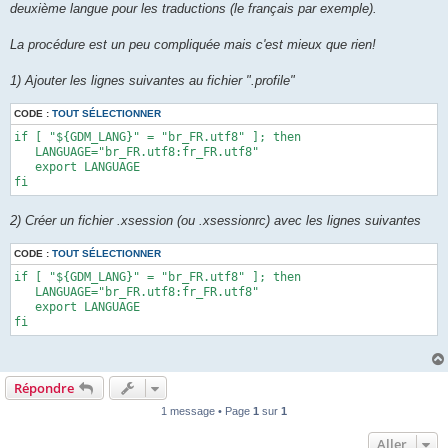
deuxième langue pour les traductions (le français par exemple).
La procédure est un peu compliquée mais c'est mieux que rien!
1) Ajouter les lignes suivantes au fichier ".profile"
CODE :
TOUT SÉLECTIONNER
if [ "${GDM_LANG}" = "br_FR.utf8" ]; then 

   LANGUAGE="br_FR.utf8:fr_FR.utf8" 

   export LANGUAGE 

fi
2) Créer un fichier .xsession (ou .xsessionrc) avec les lignes suivantes
CODE :
TOUT SÉLECTIONNER
if [ "${GDM_LANG}" = "br_FR.utf8" ]; then 

   LANGUAGE="br_FR.utf8:fr_FR.utf8" 

   export LANGUAGE 

fi
Répondre
1 message • Page
1
sur
1
Aller