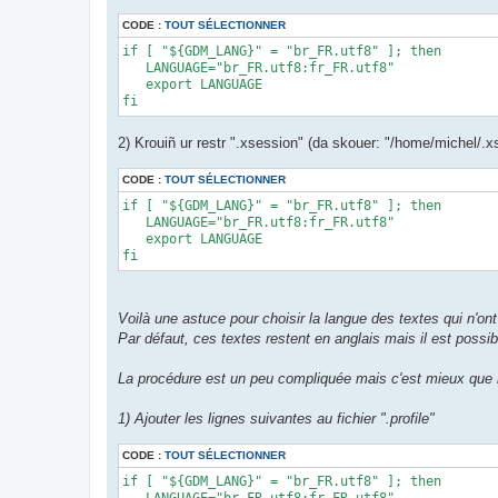
CODE :
TOUT SÉLECTIONNER
if [ "${GDM_LANG}" = "br_FR.utf8" ]; then 

   LANGUAGE="br_FR.utf8:fr_FR.utf8" 

   export LANGUAGE 

fi
2) Krouiñ ur restr ".xsession" (da skouer: "/home/michel/.xs
CODE :
TOUT SÉLECTIONNER
if [ "${GDM_LANG}" = "br_FR.utf8" ]; then 

   LANGUAGE="br_FR.utf8:fr_FR.utf8" 

   export LANGUAGE 

fi
Voilà une astuce pour choisir la langue des textes qui n'on
Par défaut, ces textes restent en anglais mais il est possib
La procédure est un peu compliquée mais c'est mieux que r
1) Ajouter les lignes suivantes au fichier ".profile"
CODE :
TOUT SÉLECTIONNER
if [ "${GDM_LANG}" = "br_FR.utf8" ]; then 

   LANGUAGE="br_FR.utf8:fr_FR.utf8" 
