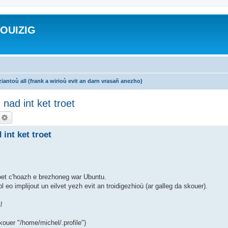
ROUIZIG
iantoù all (frank a wirioù evit an darn vrasañ anezho)
nad int ket troet
echercher
Recherche avancée
int ket troet
roet c'hoazh e brezhoneg war Ubuntu.
o implijout un eilvet yezh evit an troidigezhioù (ar galleg da skouer).
!
skouer "/home/michel/.profile")