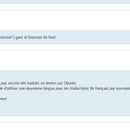
ession") gant al linennoù da heul :
t pas encore été traduits en breton sur Ubuntu.
le d'utiliser une deuxième langue pour les traductions (le français par exemple
ien!