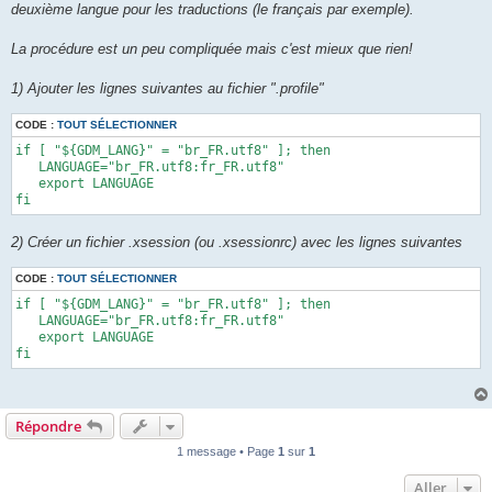
deuxième langue pour les traductions (le français par exemple).
La procédure est un peu compliquée mais c'est mieux que rien!
1) Ajouter les lignes suivantes au fichier ".profile"
CODE :
TOUT SÉLECTIONNER
if [ "${GDM_LANG}" = "br_FR.utf8" ]; then 

   LANGUAGE="br_FR.utf8:fr_FR.utf8" 

   export LANGUAGE 

fi
2) Créer un fichier .xsession (ou .xsessionrc) avec les lignes suivantes
CODE :
TOUT SÉLECTIONNER
if [ "${GDM_LANG}" = "br_FR.utf8" ]; then 

   LANGUAGE="br_FR.utf8:fr_FR.utf8" 

   export LANGUAGE 

fi
Répondre
1 message • Page
1
sur
1
Aller