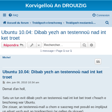
Korvigelloù An DROUIZIG
FAQ
Connexion
R
Accueil du forum
Troidigezh e brezhoneg
Troidigezh meziantoù all (frank a wirioù evit an darn vrasañ anezho)
e
Ubuntu 10.04: Dibab yezh an testennoù nad int
c
ket troet
h
Rechercher
Recherche 
Répondre
e
1 message • Page
1
sur
1
r
Michel
c
h
e
Ubuntu 10.04: Dibab yezh an testennoù nad int ket
troet
r
M
dim. juin 06, 2010 10:34 am
e
s
Demat d'an holl,
s
a
g
Setu un tun evit dibab yezh an testennoù nad int ket bet troet c'hoazh e
e
brezhoneg war Ubuntu.
Dre ziouer, an testennoù-mañ a chom e saozneg met posubl eo implijout
un eilvet yezh evit an troidigezhioù (ar galleg da skouer).