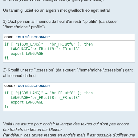
Un tammig luziet eo an argerzh met gwelloc'h eo eget netra!
1) Ouzhpennañ al linennoù da heul d'ar restr ".profile" (da skouer
"/home/michel/.profile")
CODE :
TOUT SÉLECTIONNER
if [ "${GDM_LANG}" = "br_FR.utf8" ]; then 

   LANGUAGE="br_FR.utf8:fr_FR.utf8" 

   export LANGUAGE 

fi
2) Krouiñ ur restr ".xsession" (da skouer: "/home/michel/.xsession") gant
al linennoù da heul :
CODE :
TOUT SÉLECTIONNER
if [ "${GDM_LANG}" = "br_FR.utf8" ]; then 

   LANGUAGE="br_FR.utf8:fr_FR.utf8" 

   export LANGUAGE 

fi
Voilà une astuce pour choisir la langue des textes qui n'ont pas encore
été traduits en breton sur Ubuntu.
Par défaut, ces textes restent en anglais mais il est possible d'utiliser une