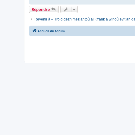
Répondre
Revenir à « Troidigezh meziantoù all (frank a wirioù evit an 
Accueil du forum