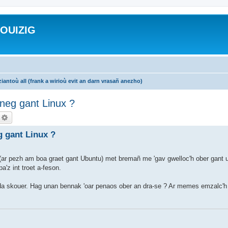
ROUIZIG
iantoù all (frank a wirioù evit an darn vrasañ anezho)
honeg gant Linux ?
echercher
Recherche avancée
eg gant Linux ?
(ar pezh am boa graet gant Ubuntu) met bremañ me 'gav gwelloc'h ober gant ur
'z int troet a-feson.
g da skouer. Hag unan bennak 'oar penaos ober an dra-se ? Ar memes emzalc'h