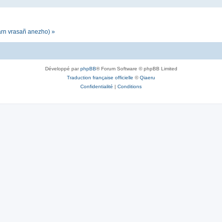
darn vrasañ anezho) »
Développé par
phpBB
® Forum Software © phpBB Limited
Traduction française officielle
©
Qiaeru
Confidentialité
|
Conditions