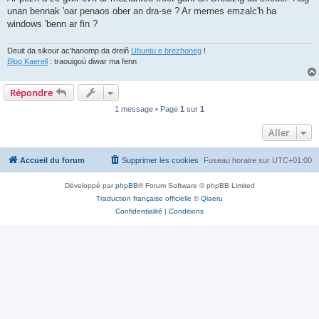
unan bennak 'oar penaos ober an dra-se ? Ar memes emzalc'h ha
windows 'benn ar fin ?
Deuit da sikour ac'hanomp da dreiñ
Ubuntu e brezhoneg
!
Blog Kaerell
: traouigoù diwar ma fenn
Répondre
1 message • Page
1
sur
1
Aller
Accueil du forum
Supprimer les cookies
Fuseau horaire sur
UTC+01:00
Développé par
phpBB
® Forum Software © phpBB Limited
Traduction française officielle
©
Qiaeru
Confidentialité
|
Conditions