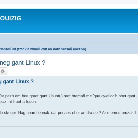
ROUIZIG
iantoù all (frank a wirioù evit an darn vrasañ anezho)
honeg gant Linux ?
echercher
Recherche avancée
eg gant Linux ?
(ar pezh am boa graet gant Ubuntu) met bremañ me 'gav gwelloc'h ober gant ur
'z int troet a-feson.
g da skouer. Hag unan bennak 'oar penaos ober an dra-se ? Ar memes emzalc'h