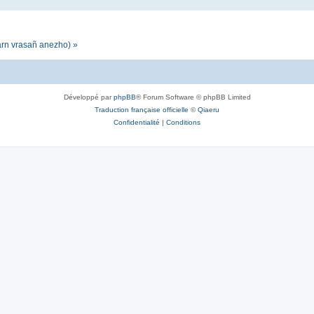
darn vrasañ anezho) »
Développé par
phpBB
® Forum Software © phpBB Limited
Traduction française officielle
©
Qiaeru
Confidentialité
|
Conditions