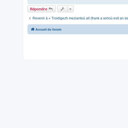
Répondre
Revenir à « Troidigezh meziantoù all (frank a wirioù evit an 
Accueil du forum