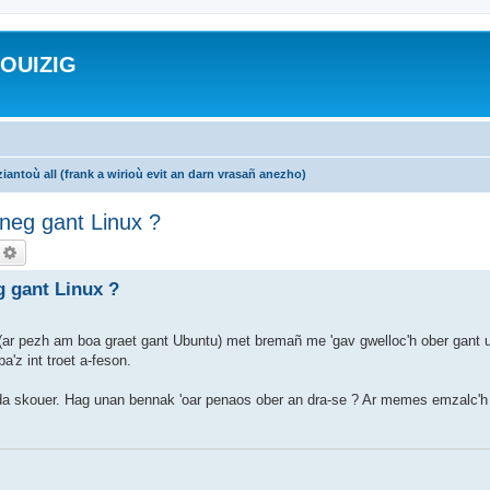
ROUIZIG
iantoù all (frank a wirioù evit an darn vrasañ anezho)
honeg gant Linux ?
echercher
Recherche avancée
eg gant Linux ?
(ar pezh am boa graet gant Ubuntu) met bremañ me 'gav gwelloc'h ober gant ur
'z int troet a-feson.
g da skouer. Hag unan bennak 'oar penaos ober an dra-se ? Ar memes emzalc'h