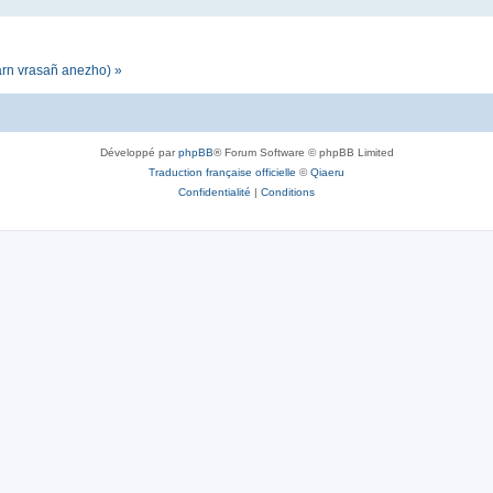
darn vrasañ anezho) »
Développé par
phpBB
® Forum Software © phpBB Limited
Traduction française officielle
©
Qiaeru
Confidentialité
|
Conditions