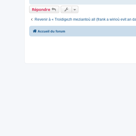
Répondre
Revenir à « Troidigezh meziantoù all (frank a wirioù evit an 
Accueil du forum