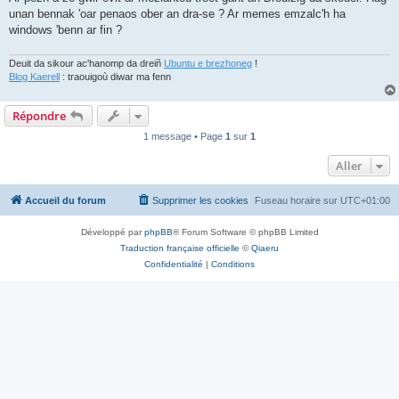
unan bennak 'oar penaos ober an dra-se ? Ar memes emzalc'h ha
windows 'benn ar fin ?
Deuit da sikour ac'hanomp da dreiñ
Ubuntu e brezhoneg
!
Blog Kaerell
: traouigoù diwar ma fenn
Répondre
1 message • Page
1
sur
1
Aller
Accueil du forum
Supprimer les cookies
Fuseau horaire sur
UTC+01:00
Développé par
phpBB
® Forum Software © phpBB Limited
Traduction française officielle
©
Qiaeru
Confidentialité
|
Conditions