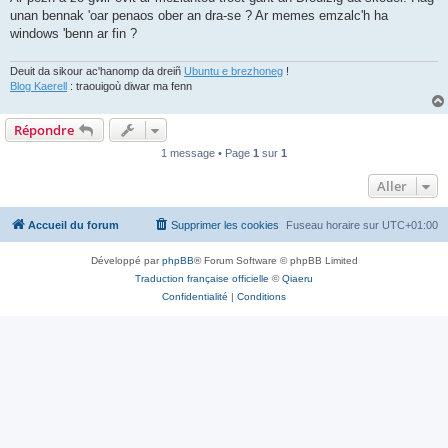
unan bennak 'oar penaos ober an dra-se ? Ar memes emzalc'h ha
windows 'benn ar fin ?
Deuit da sikour ac'hanomp da dreiñ
Ubuntu e brezhoneg
!
Blog Kaerell
: traouigoù diwar ma fenn
Répondre
1 message • Page
1
sur
1
Aller
Accueil du forum
Supprimer les cookies
Fuseau horaire sur
UTC+01:00
Développé par
phpBB
® Forum Software © phpBB Limited
Traduction française officielle
©
Qiaeru
Confidentialité
|
Conditions