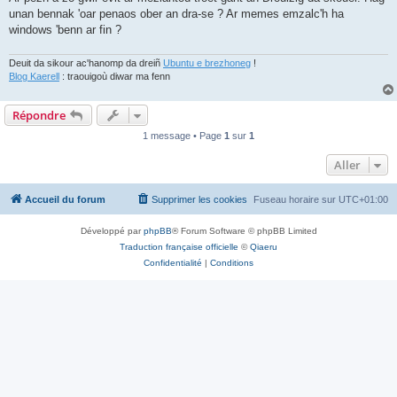
unan bennak 'oar penaos ober an dra-se ? Ar memes emzalc'h ha
windows 'benn ar fin ?
Deuit da sikour ac'hanomp da dreiñ
Ubuntu e brezhoneg
!
Blog Kaerell
: traouigoù diwar ma fenn
Répondre
1 message • Page
1
sur
1
Aller
Accueil du forum
Supprimer les cookies
Fuseau horaire sur
UTC+01:00
Développé par
phpBB
® Forum Software © phpBB Limited
Traduction française officielle
©
Qiaeru
Confidentialité
|
Conditions