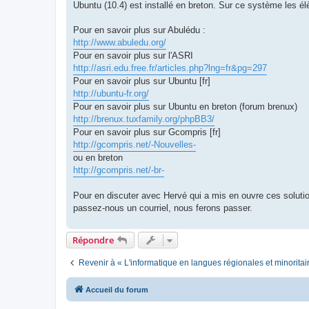
Ubuntu (10.4) est installé en breton. Sur ce système les él
Pour en savoir plus sur Abulédu :
http://www.abuledu.org/
Pour en savoir plus sur l'ASRI
http://asri.edu.free.fr/articles.php?lng=fr&pg=297
Pour en savoir plus sur Ubuntu [fr]
http://ubuntu-fr.org/
Pour en savoir plus sur Ubuntu en breton (forum brenux)
http://brenux.tuxfamily.org/phpBB3/
Pour en savoir plus sur Gcompris [fr]
http://gcompris.net/-Nouvelles-
ou en breton
http://gcompris.net/-br-
Pour en discuter avec Hervé qui a mis en ouvre ces solution
passez-nous un courriel, nous ferons passer.
Répondre
Revenir à « L'informatique en langues régionales et minoritai
Accueil du forum