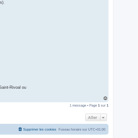
I
s).
B
A
R
Saint-Rivoal ou
H
a
1 message • Page
1
sur
1
u
t
Aller
Supprimer les cookies
Fuseau horaire sur
UTC+01:00