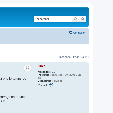
Rechercher
Recherche avancé
Connexion
1 message • Page
1
sur
1
bIBAR
Messages :
21
Inscription :
sam. sept. 30, 2006 10:17
pm
ai pris le temps de
Localisation :
divroet
C
Contact :
o
n
t
a
marrage entre une
c
 XP.
t
e
r
b