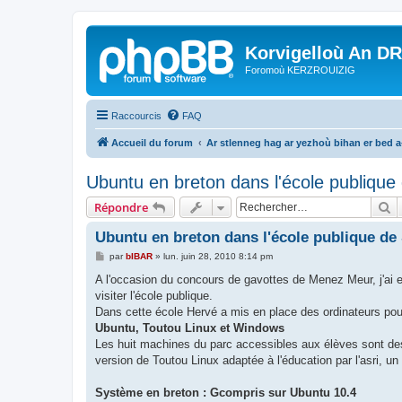
Korvigelloù An D
Foromoù KERZROUIZIG
Raccourcis
FAQ
Accueil du forum
Ar stlenneg hag ar yezhoù bihan er bed 
Ubuntu en breton dans l'école publique
R
Répondre
Ubuntu en breton dans l'école publique de
M
par
bIBAR
»
lun. juin 28, 2010 8:14 pm
e
s
A l'occasion du concours de gavottes de Menez Meur, j'ai eu
s
visiter l'école publique.
a
g
Dans cette école Hervé a mis en place des ordinateurs pou
e
Ubuntu, Toutou Linux et Windows
Les huit machines du parc accessibles aux élèves sont de
version de Toutou Linux adaptée à l'éducation par l'asri, 
Système en breton : Gcompris sur Ubuntu 10.4