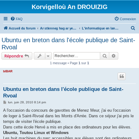
Korvigelloù An DROUIZIG
FAQ
Connexion
R
Accueil du forum
Ar stlenneg hag ar yezhoù bihan er bed a-bezh
L'informatique en langues régionales et minoritaires
e
Ubuntu en breton dans l'école publique de Saint-
c
Rvoal
h
Rechercher
Recherche 
Répondre
e
1 message • Page
1
sur
1
r
bIBAR
c
h
e
Ubuntu en breton dans l'école publique de Saint-
Rvoal
r
M
lun. juin 28, 2010 8:14 pm
e
s
A l'occasion du concours de gavottes de Menez Meur, j'ai eu l'occasion
s
de loger à Saint-Rivoal dans les Monts d'Arrée. Dans ce séjour j'ai pris le
a
g
temps de visiter l'école publique.
e
Dans cette école Hervé a mis en place des ordinateurs pour les élèves.
Ubuntu, Toutou Linux et Windows
Les huit machines du parc accessibles aux élèves sont des ordinateurs