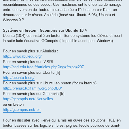
reconditionnés ou des eeepc. Ces machines ont le choix au démarrage
entre une version de Toutou Linux adaptée à l'éducation par l'asri, un
démarrage sur le réseau Abulédu (basé sur Ubuntu 6.06), Ubuntu et
Windows XP.
Système en breton : Gcompris sur Ubuntu 10.4
Ubuntu (10.4) est installé en breton. Sur ce système les élèves utilisent
la suite ludo éducative GCompris (disponible aussi pour Windows).
Pour en savoir plus sur Abulédu :
http://www.abuledu.org/
Pour en savoir plus sur l'ASRI
http://asri.edu.free.fr/articles.php?lng=fr&pg=297
Pour en savoir plus sur Ubuntu [fr]
http://ubuntu-fr.org/
Pour en savoir plus sur Ubuntu en breton (forum brenux)
http://brenux.tuxfamily.org/phpBB3/
Pour en savoir plus sur Gcompris [fr]
http://gcompris.net/-Nouvelles-
ou en breton
http://gcompris.net/-br-
Pour en discuter avec Hervé qui a mis en ouvre ces solutions TICE en
breton basées sur les logiciels libres, joignez l'école publique de Saint-