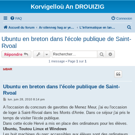
Korvigelloù An DROUIZIG
FAQ
Connexion
R
Accueil du forum
Ar stlenneg hag ar yezhoù bihan er bed a-bezh
L'informatique en langues régionales et minoritaires
e
Ubuntu en breton dans l'école publique de Saint-
c
Rvoal
h
Rechercher
Recherche 
Répondre
e
1 message • Page
1
sur
1
r
bIBAR
c
h
e
Ubuntu en breton dans l'école publique de Saint-
Rvoal
r
M
lun. juin 28, 2010 8:14 pm
e
s
A l'occasion du concours de gavottes de Menez Meur, j'ai eu l'occasion
s
de loger à Saint-Rivoal dans les Monts d'Arrée. Dans ce séjour j'ai pris le
a
g
temps de visiter l'école publique.
e
Dans cette école Hervé a mis en place des ordinateurs pour les élèves.
Ubuntu, Toutou Linux et Windows
Les huit machines du parc accessibles aux élèves sont des ordinateurs