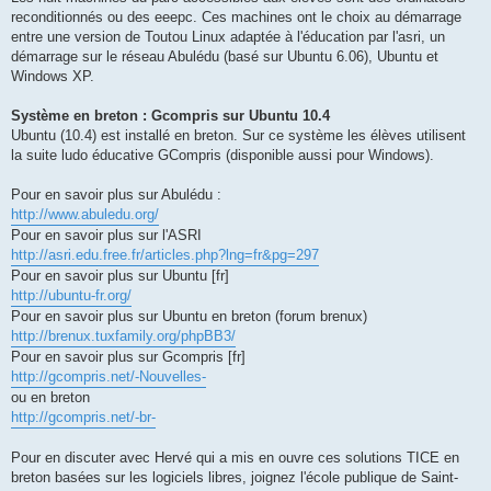
reconditionnés ou des eeepc. Ces machines ont le choix au démarrage
entre une version de Toutou Linux adaptée à l'éducation par l'asri, un
démarrage sur le réseau Abulédu (basé sur Ubuntu 6.06), Ubuntu et
Windows XP.
Système en breton : Gcompris sur Ubuntu 10.4
Ubuntu (10.4) est installé en breton. Sur ce système les élèves utilisent
la suite ludo éducative GCompris (disponible aussi pour Windows).
Pour en savoir plus sur Abulédu :
http://www.abuledu.org/
Pour en savoir plus sur l'ASRI
http://asri.edu.free.fr/articles.php?lng=fr&pg=297
Pour en savoir plus sur Ubuntu [fr]
http://ubuntu-fr.org/
Pour en savoir plus sur Ubuntu en breton (forum brenux)
http://brenux.tuxfamily.org/phpBB3/
Pour en savoir plus sur Gcompris [fr]
http://gcompris.net/-Nouvelles-
ou en breton
http://gcompris.net/-br-
Pour en discuter avec Hervé qui a mis en ouvre ces solutions TICE en
breton basées sur les logiciels libres, joignez l'école publique de Saint-