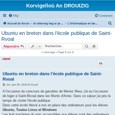
Korvigelloù An DROUIZIG
FAQ
Connexion
R
Accueil du forum
Ar stlenneg hag ar yezhoù bihan er bed a-bezh
L'informatique en langues régionales et minoritaires
e
Ubuntu en breton dans l'école publique de Saint-
c
Rvoal
h
Rechercher
Recherche 
Répondre
e
1 message • Page
1
sur
1
r
bIBAR
c
h
e
Ubuntu en breton dans l'école publique de Saint-
Rvoal
r
M
lun. juin 28, 2010 8:14 pm
e
s
A l'occasion du concours de gavottes de Menez Meur, j'ai eu l'occasion
s
de loger à Saint-Rivoal dans les Monts d'Arrée. Dans ce séjour j'ai pris le
a
g
temps de visiter l'école publique.
e
Dans cette école Hervé a mis en place des ordinateurs pour les élèves.
Ubuntu, Toutou Linux et Windows
Les huit machines du parc accessibles aux élèves sont des ordinateurs