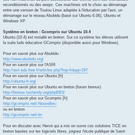
reconditionnés ou des eeepc. Ces machines ont le choix au démarrage
entre une version de Toutou Linux adaptée à l'éducation par l'asri, un
démarrage sur le réseau Abulédu (basé sur Ubuntu 6.06), Ubuntu et
Windows XP.
Système en breton : Gcompris sur Ubuntu 10.4
Ubuntu (10.4) est installé en breton. Sur ce système les élèves utilisent
la suite ludo éducative GCompris (disponible aussi pour Windows).
Pour en savoir plus sur Abulédu :
http://www.abuledu.org/
Pour en savoir plus sur l'ASRI
http://asri.edu.free.fr/articles.php?lng=fr&pg=297
Pour en savoir plus sur Ubuntu [fr]
http://ubuntu-fr.org/
Pour en savoir plus sur Ubuntu en breton (forum brenux)
http://brenux.tuxfamily.org/phpBB3/
Pour en savoir plus sur Gcompris [fr]
http://gcompris.net/-Nouvelles-
ou en breton
http://gcompris.net/-br-
Pour en discuter avec Hervé qui a mis en ouvre ces solutions TICE en
breton basées sur les logiciels libres, joignez l'école publique de Saint-