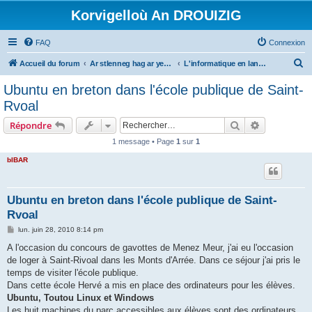
Korvigelloù An DROUIZIG
FAQ
Connexion
R
Accueil du forum
Ar stlenneg hag ar yezhoù bihan er bed a-bezh
L'informatique en langues régionales et minoritaires
e
Ubuntu en breton dans l'école publique de Saint-
c
Rvoal
h
Rechercher
Recherche 
Répondre
e
1 message • Page
1
sur
1
r
bIBAR
c
h
e
Ubuntu en breton dans l'école publique de Saint-
Rvoal
r
M
lun. juin 28, 2010 8:14 pm
e
s
A l'occasion du concours de gavottes de Menez Meur, j'ai eu l'occasion
s
de loger à Saint-Rivoal dans les Monts d'Arrée. Dans ce séjour j'ai pris le
a
g
temps de visiter l'école publique.
e
Dans cette école Hervé a mis en place des ordinateurs pour les élèves.
Ubuntu, Toutou Linux et Windows
Les huit machines du parc accessibles aux élèves sont des ordinateurs