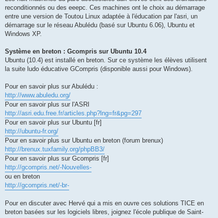
reconditionnés ou des eeepc. Ces machines ont le choix au démarrage
entre une version de Toutou Linux adaptée à l'éducation par l'asri, un
démarrage sur le réseau Abulédu (basé sur Ubuntu 6.06), Ubuntu et
Windows XP.
Système en breton : Gcompris sur Ubuntu 10.4
Ubuntu (10.4) est installé en breton. Sur ce système les élèves utilisent
la suite ludo éducative GCompris (disponible aussi pour Windows).
Pour en savoir plus sur Abulédu :
http://www.abuledu.org/
Pour en savoir plus sur l'ASRI
http://asri.edu.free.fr/articles.php?lng=fr&pg=297
Pour en savoir plus sur Ubuntu [fr]
http://ubuntu-fr.org/
Pour en savoir plus sur Ubuntu en breton (forum brenux)
http://brenux.tuxfamily.org/phpBB3/
Pour en savoir plus sur Gcompris [fr]
http://gcompris.net/-Nouvelles-
ou en breton
http://gcompris.net/-br-
Pour en discuter avec Hervé qui a mis en ouvre ces solutions TICE en
breton basées sur les logiciels libres, joignez l'école publique de Saint-