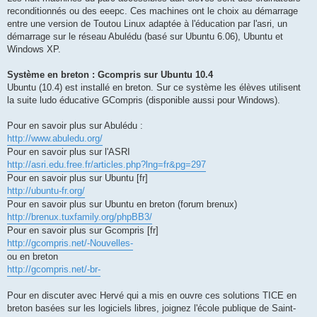
reconditionnés ou des eeepc. Ces machines ont le choix au démarrage
entre une version de Toutou Linux adaptée à l'éducation par l'asri, un
démarrage sur le réseau Abulédu (basé sur Ubuntu 6.06), Ubuntu et
Windows XP.
Système en breton : Gcompris sur Ubuntu 10.4
Ubuntu (10.4) est installé en breton. Sur ce système les élèves utilisent
la suite ludo éducative GCompris (disponible aussi pour Windows).
Pour en savoir plus sur Abulédu :
http://www.abuledu.org/
Pour en savoir plus sur l'ASRI
http://asri.edu.free.fr/articles.php?lng=fr&pg=297
Pour en savoir plus sur Ubuntu [fr]
http://ubuntu-fr.org/
Pour en savoir plus sur Ubuntu en breton (forum brenux)
http://brenux.tuxfamily.org/phpBB3/
Pour en savoir plus sur Gcompris [fr]
http://gcompris.net/-Nouvelles-
ou en breton
http://gcompris.net/-br-
Pour en discuter avec Hervé qui a mis en ouvre ces solutions TICE en
breton basées sur les logiciels libres, joignez l'école publique de Saint-