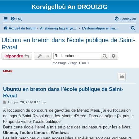
Korvigelloù An DROUIZIG
FAQ
Connexion
R
Accueil du forum
Ar stlenneg hag ar yezhoù bihan er bed a-bezh
L'informatique en langues régionales et minoritaires
e
Ubuntu en breton dans l'école publique de Saint-
c
Rvoal
h
Rechercher
Recherche 
Répondre
e
1 message • Page
1
sur
1
r
bIBAR
c
h
e
Ubuntu en breton dans l'école publique de Saint-
Rvoal
r
M
lun. juin 28, 2010 8:14 pm
e
s
A l'occasion du concours de gavottes de Menez Meur, j'ai eu l'occasion
s
de loger à Saint-Rivoal dans les Monts d'Arrée. Dans ce séjour j'ai pris le
a
g
temps de visiter l'école publique.
e
Dans cette école Hervé a mis en place des ordinateurs pour les élèves.
Ubuntu, Toutou Linux et Windows
Les huit machines du parc accessibles aux élèves sont des ordinateurs