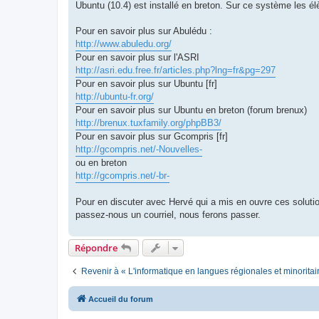
Ubuntu (10.4) est installé en breton. Sur ce système les él
Pour en savoir plus sur Abulédu :
http://www.abuledu.org/
Pour en savoir plus sur l'ASRI
http://asri.edu.free.fr/articles.php?lng=fr&pg=297
Pour en savoir plus sur Ubuntu [fr]
http://ubuntu-fr.org/
Pour en savoir plus sur Ubuntu en breton (forum brenux)
http://brenux.tuxfamily.org/phpBB3/
Pour en savoir plus sur Gcompris [fr]
http://gcompris.net/-Nouvelles-
ou en breton
http://gcompris.net/-br-
Pour en discuter avec Hervé qui a mis en ouvre ces solution
passez-nous un courriel, nous ferons passer.
Répondre
Revenir à « L'informatique en langues régionales et minoritai
Accueil du forum