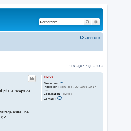
Rechercher
Recherche avancé
Connexion
1 message • Page
1
sur
1
bIBAR
Messages :
21
Inscription :
sam. sept. 30, 2006 10:17
pm
ai pris le temps de
Localisation :
divroet
C
Contact :
o
n
t
a
marrage entre une
c
 XP.
t
e
r
b