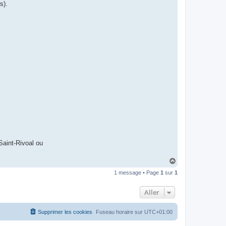
I
s).
B
A
R
Saint-Rivoal ou
H
a
1 message • Page
1
sur
1
u
t
Aller
Supprimer les cookies
Fuseau horaire sur
UTC+01:00