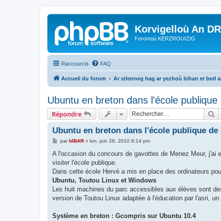
Korvigelloù An D
Foromoù KERZROUIZIG
Raccourcis
FAQ
Accueil du forum
Ar stlenneg hag ar yezhoù bihan er bed 
Ubuntu en breton dans l'école publique
R
Répondre
Ubuntu en breton dans l'école publique de
M
par
bIBAR
»
lun. juin 28, 2010 8:14 pm
e
s
A l'occasion du concours de gavottes de Menez Meur, j'ai eu
s
visiter l'école publique.
a
g
Dans cette école Hervé a mis en place des ordinateurs pou
e
Ubuntu, Toutou Linux et Windows
Les huit machines du parc accessibles aux élèves sont de
version de Toutou Linux adaptée à l'éducation par l'asri, 
Système en breton : Gcompris sur Ubuntu 10.4