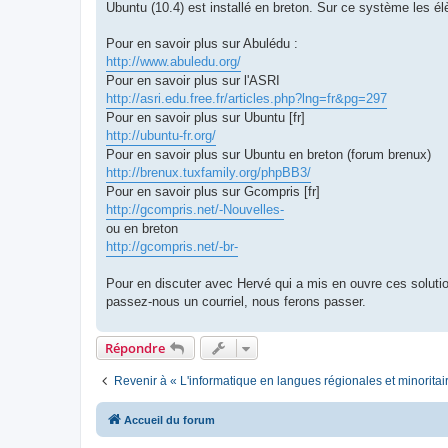
Ubuntu (10.4) est installé en breton. Sur ce système les él
Pour en savoir plus sur Abulédu :
http://www.abuledu.org/
Pour en savoir plus sur l'ASRI
http://asri.edu.free.fr/articles.php?lng=fr&pg=297
Pour en savoir plus sur Ubuntu [fr]
http://ubuntu-fr.org/
Pour en savoir plus sur Ubuntu en breton (forum brenux)
http://brenux.tuxfamily.org/phpBB3/
Pour en savoir plus sur Gcompris [fr]
http://gcompris.net/-Nouvelles-
ou en breton
http://gcompris.net/-br-
Pour en discuter avec Hervé qui a mis en ouvre ces solution
passez-nous un courriel, nous ferons passer.
Répondre
Revenir à « L'informatique en langues régionales et minoritai
Accueil du forum