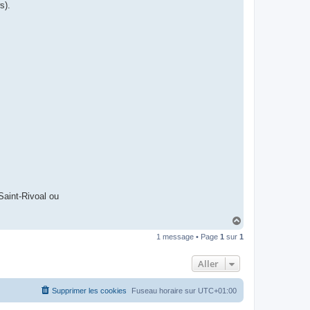
I
s).
B
A
R
Saint-Rivoal ou
H
a
1 message • Page
1
sur
1
u
t
Aller
Supprimer les cookies
Fuseau horaire sur
UTC+01:00