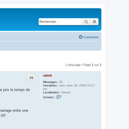
Rechercher
Recherche avancé
Connexion
1 message • Page
1
sur
1
bIBAR
Messages :
21
Inscription :
sam. sept. 30, 2006 10:17
pm
ai pris le temps de
Localisation :
divroet
C
Contact :
o
n
t
a
marrage entre une
c
 XP.
t
e
r
b