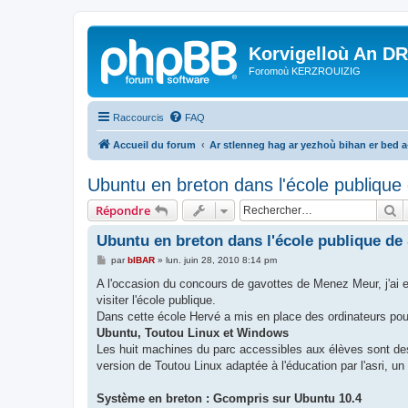
Korvigelloù An D
Foromoù KERZROUIZIG
Raccourcis
FAQ
Accueil du forum
Ar stlenneg hag ar yezhoù bihan er bed 
Ubuntu en breton dans l'école publique
R
Répondre
Ubuntu en breton dans l'école publique de
M
par
bIBAR
»
lun. juin 28, 2010 8:14 pm
e
s
A l'occasion du concours de gavottes de Menez Meur, j'ai eu
s
visiter l'école publique.
a
g
Dans cette école Hervé a mis en place des ordinateurs pou
e
Ubuntu, Toutou Linux et Windows
Les huit machines du parc accessibles aux élèves sont de
version de Toutou Linux adaptée à l'éducation par l'asri, 
Système en breton : Gcompris sur Ubuntu 10.4