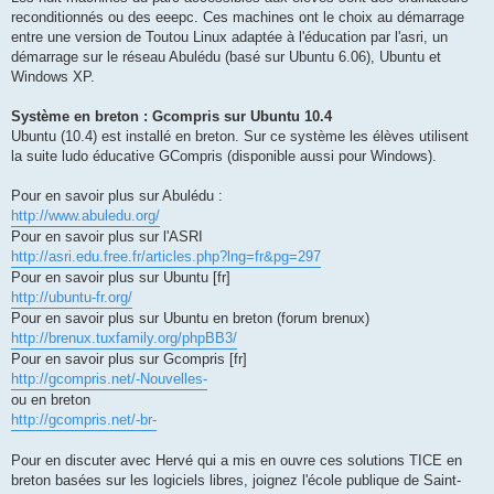
reconditionnés ou des eeepc. Ces machines ont le choix au démarrage
entre une version de Toutou Linux adaptée à l'éducation par l'asri, un
démarrage sur le réseau Abulédu (basé sur Ubuntu 6.06), Ubuntu et
Windows XP.
Système en breton : Gcompris sur Ubuntu 10.4
Ubuntu (10.4) est installé en breton. Sur ce système les élèves utilisent
la suite ludo éducative GCompris (disponible aussi pour Windows).
Pour en savoir plus sur Abulédu :
http://www.abuledu.org/
Pour en savoir plus sur l'ASRI
http://asri.edu.free.fr/articles.php?lng=fr&pg=297
Pour en savoir plus sur Ubuntu [fr]
http://ubuntu-fr.org/
Pour en savoir plus sur Ubuntu en breton (forum brenux)
http://brenux.tuxfamily.org/phpBB3/
Pour en savoir plus sur Gcompris [fr]
http://gcompris.net/-Nouvelles-
ou en breton
http://gcompris.net/-br-
Pour en discuter avec Hervé qui a mis en ouvre ces solutions TICE en
breton basées sur les logiciels libres, joignez l'école publique de Saint-