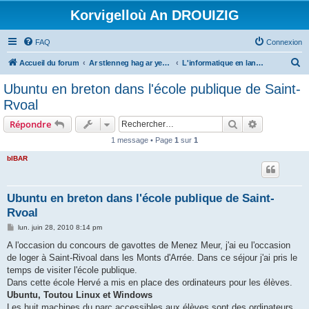
Korvigelloù An DROUIZIG
FAQ
Connexion
R
Accueil du forum
Ar stlenneg hag ar yezhoù bihan er bed a-bezh
L'informatique en langues régionales et minoritaires
e
Ubuntu en breton dans l'école publique de Saint-
c
Rvoal
h
Rechercher
Recherche 
Répondre
e
1 message • Page
1
sur
1
r
bIBAR
c
h
e
Ubuntu en breton dans l'école publique de Saint-
Rvoal
r
M
lun. juin 28, 2010 8:14 pm
e
s
A l'occasion du concours de gavottes de Menez Meur, j'ai eu l'occasion
s
de loger à Saint-Rivoal dans les Monts d'Arrée. Dans ce séjour j'ai pris le
a
g
temps de visiter l'école publique.
e
Dans cette école Hervé a mis en place des ordinateurs pour les élèves.
Ubuntu, Toutou Linux et Windows
Les huit machines du parc accessibles aux élèves sont des ordinateurs