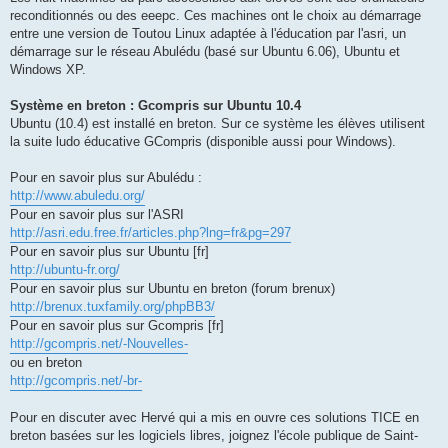
reconditionnés ou des eeepc. Ces machines ont le choix au démarrage
entre une version de Toutou Linux adaptée à l'éducation par l'asri, un
démarrage sur le réseau Abulédu (basé sur Ubuntu 6.06), Ubuntu et
Windows XP.
Système en breton : Gcompris sur Ubuntu 10.4
Ubuntu (10.4) est installé en breton. Sur ce système les élèves utilisent
la suite ludo éducative GCompris (disponible aussi pour Windows).
Pour en savoir plus sur Abulédu :
http://www.abuledu.org/
Pour en savoir plus sur l'ASRI
http://asri.edu.free.fr/articles.php?lng=fr&pg=297
Pour en savoir plus sur Ubuntu [fr]
http://ubuntu-fr.org/
Pour en savoir plus sur Ubuntu en breton (forum brenux)
http://brenux.tuxfamily.org/phpBB3/
Pour en savoir plus sur Gcompris [fr]
http://gcompris.net/-Nouvelles-
ou en breton
http://gcompris.net/-br-
Pour en discuter avec Hervé qui a mis en ouvre ces solutions TICE en
breton basées sur les logiciels libres, joignez l'école publique de Saint-