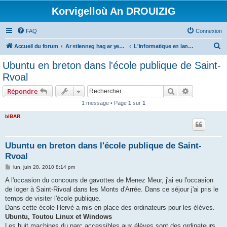
Korvigelloù An DROUIZIG
FAQ
Connexion
R
Accueil du forum
Ar stlenneg hag ar yezhoù bihan er bed a-bezh
L'informatique en langues régionales et minoritaires
e
Ubuntu en breton dans l'école publique de Saint-
c
Rvoal
h
Rechercher
Recherche 
Répondre
e
1 message • Page
1
sur
1
r
bIBAR
c
h
e
Ubuntu en breton dans l'école publique de Saint-
Rvoal
r
M
lun. juin 28, 2010 8:14 pm
e
s
A l'occasion du concours de gavottes de Menez Meur, j'ai eu l'occasion
s
de loger à Saint-Rivoal dans les Monts d'Arrée. Dans ce séjour j'ai pris le
a
g
temps de visiter l'école publique.
e
Dans cette école Hervé a mis en place des ordinateurs pour les élèves.
Ubuntu, Toutou Linux et Windows
Les huit machines du parc accessibles aux élèves sont des ordinateurs