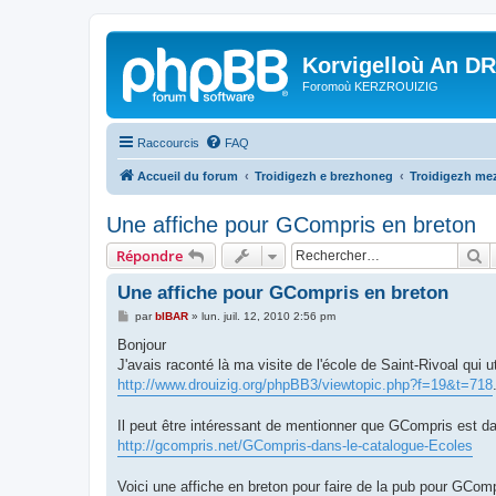
Korvigelloù An D
Foromoù KERZROUIZIG
Raccourcis
FAQ
Accueil du forum
Troidigezh e brezhoneg
Troidigezh mez
Une affiche pour GCompris en breton
R
Répondre
Une affiche pour GCompris en breton
M
par
bIBAR
»
lun. juil. 12, 2010 2:56 pm
e
s
Bonjour
s
J'avais raconté là ma visite de l'école de Saint-Rivoal qui 
a
g
http://www.drouizig.org/phpBB3/viewtopic.php?f=19&t=718
e
Il peut être intéressant de mentionner que GCompris est d
http://gcompris.net/GCompris-dans-le-catalogue-Ecoles
Voici une affiche en breton pour faire de la pub pour GComp