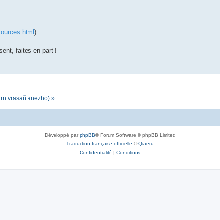
sources.html
)
sent, faites-en part !
darn vrasañ anezho) »
Développé par
phpBB
® Forum Software © phpBB Limited
Traduction française officielle
©
Qiaeru
Confidentialité
|
Conditions