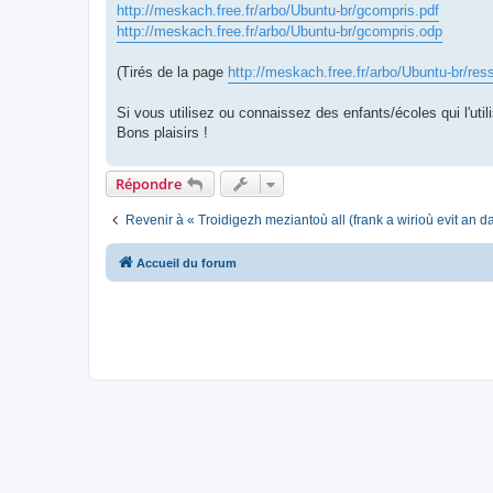
http://meskach.free.fr/arbo/Ubuntu-br/gcompris.pdf
http://meskach.free.fr/arbo/Ubuntu-br/gcompris.odp
(Tirés de la page
http://meskach.free.fr/arbo/Ubuntu-br/res
Si vous utilisez ou connaissez des enfants/écoles qui l'utili
Bons plaisirs !
Répondre
Revenir à « Troidigezh meziantoù all (frank a wirioù evit an 
Accueil du forum