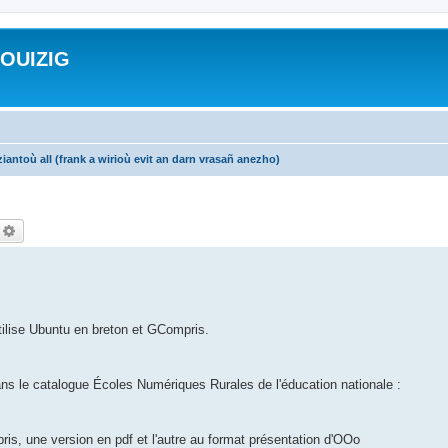
ROUIZIG
iantoù all (frank a wirioù evit an darn vrasañ anezho)
echercher
Recherche avancée
utilise Ubuntu en breton et GCompris.
.
ans le catalogue Écoles Numériques Rurales de l'éducation nationale :
ris, une version en pdf et l'autre au format présentation d'OOo