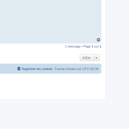
I
B
A
R
H
a
1 message • Page
1
sur
1
u
t
Aller
Supprimer les cookies
Fuseau horaire sur
UTC+01:00