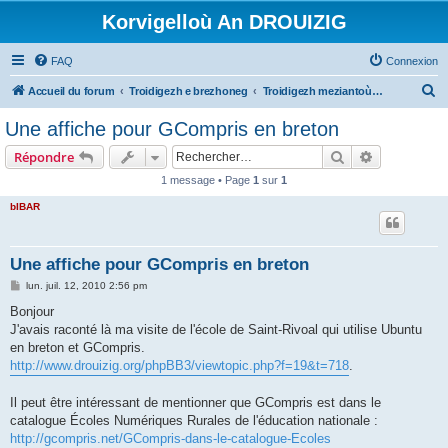
Korvigelloù An DROUIZIG
FAQ
Connexion
R
Accueil du forum
Troidigezh e brezhoneg
Troidigezh meziantoù all (frank a wirioù evit an darn vrasañ anezho)
e
Une affiche pour GCompris en breton
c
Rechercher
Recherche 
Répondre
h
1 message • Page
1
sur
1
e
bIBAR
r
c
h
Une affiche pour GCompris en breton
e
M
lun. juil. 12, 2010 2:56 pm
e
r
s
Bonjour
s
J'avais raconté là ma visite de l'école de Saint-Rivoal qui utilise Ubuntu
a
g
en breton et GCompris.
e
http://www.drouizig.org/phpBB3/viewtopic.php?f=19&t=718
.
Il peut être intéressant de mentionner que GCompris est dans le
catalogue Écoles Numériques Rurales de l'éducation nationale :
http://gcompris.net/GCompris-dans-le-catalogue-Ecoles