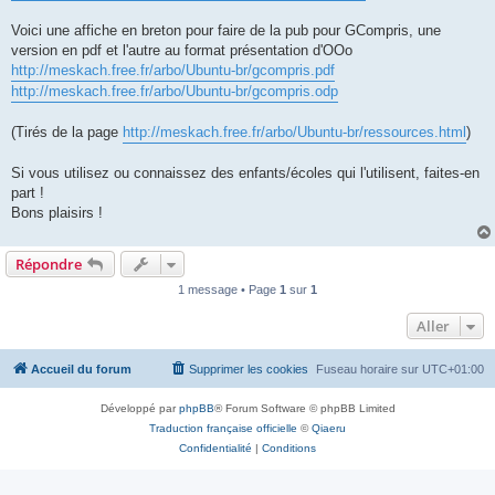
Voici une affiche en breton pour faire de la pub pour GCompris, une
version en pdf et l'autre au format présentation d'OOo
http://meskach.free.fr/arbo/Ubuntu-br/gcompris.pdf
http://meskach.free.fr/arbo/Ubuntu-br/gcompris.odp
(Tirés de la page
http://meskach.free.fr/arbo/Ubuntu-br/ressources.html
)
Si vous utilisez ou connaissez des enfants/écoles qui l'utilisent, faites-en
part !
Bons plaisirs !
Répondre
1 message • Page
1
sur
1
Aller
Accueil du forum
Supprimer les cookies
Fuseau horaire sur
UTC+01:00
Développé par
phpBB
® Forum Software © phpBB Limited
Traduction française officielle
©
Qiaeru
Confidentialité
|
Conditions