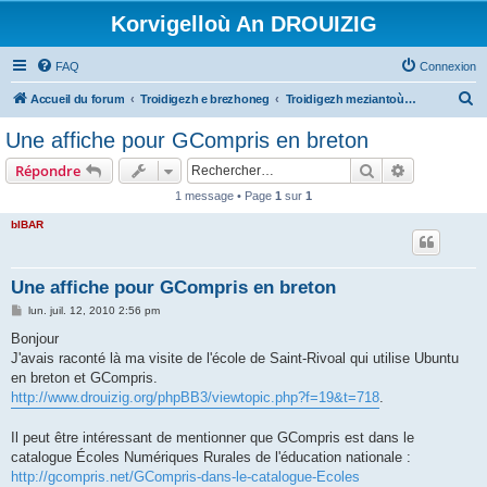
Korvigelloù An DROUIZIG
FAQ
Connexion
R
Accueil du forum
Troidigezh e brezhoneg
Troidigezh meziantoù all (frank a wirioù evit an darn vrasañ anezho)
e
Une affiche pour GCompris en breton
c
Rechercher
Recherche 
Répondre
h
1 message • Page
1
sur
1
e
bIBAR
r
c
h
Une affiche pour GCompris en breton
e
M
lun. juil. 12, 2010 2:56 pm
e
r
s
Bonjour
s
J'avais raconté là ma visite de l'école de Saint-Rivoal qui utilise Ubuntu
a
g
en breton et GCompris.
e
http://www.drouizig.org/phpBB3/viewtopic.php?f=19&t=718
.
Il peut être intéressant de mentionner que GCompris est dans le
catalogue Écoles Numériques Rurales de l'éducation nationale :
http://gcompris.net/GCompris-dans-le-catalogue-Ecoles