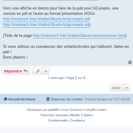
Voici une affiche en breton pour faire de la pub pour GCompris, une
version en pdf et l'autre au format présentation d'OOo
http://meskach.free.fr/arbo/Ubuntu-br/gcompris.pdf
http://meskach.free.fr/arbo/Ubuntu-br/gcompris.odp
(Tirés de la page
http://meskach.free.fr/arbo/Ubuntu-br/ressources.html
)
Si vous utilisez ou connaissez des enfants/écoles qui l'utilisent, faites-en
part !
Bons plaisirs !
Répondre
1 message • Page
1
sur
1
Aller
Accueil du forum
Supprimer les cookies
Fuseau horaire sur
UTC+01:00
Développé par
phpBB
® Forum Software © phpBB Limited
Traduction française officielle
©
Qiaeru
Confidentialité
|
Conditions