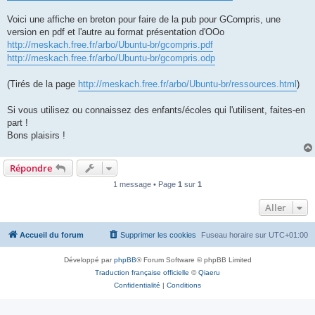
Voici une affiche en breton pour faire de la pub pour GCompris, une
version en pdf et l'autre au format présentation d'OOo
http://meskach.free.fr/arbo/Ubuntu-br/gcompris.pdf
http://meskach.free.fr/arbo/Ubuntu-br/gcompris.odp
(Tirés de la page
http://meskach.free.fr/arbo/Ubuntu-br/ressources.html
)
Si vous utilisez ou connaissez des enfants/écoles qui l'utilisent, faites-en
part !
Bons plaisirs !
Répondre
1 message • Page
1
sur
1
Aller
Accueil du forum
Supprimer les cookies
Fuseau horaire sur
UTC+01:00
Développé par
phpBB
® Forum Software © phpBB Limited
Traduction française officielle
©
Qiaeru
Confidentialité
|
Conditions