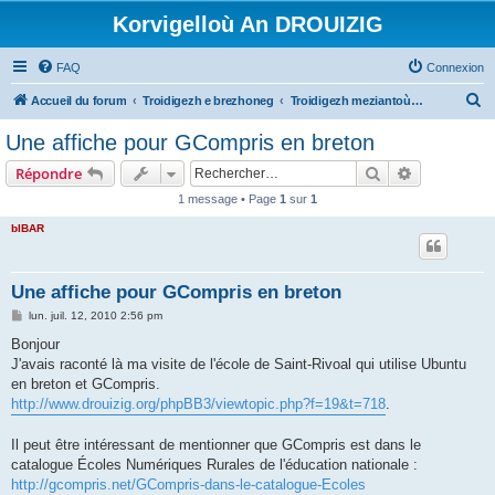
Korvigelloù An DROUIZIG
FAQ
Connexion
R
Accueil du forum
Troidigezh e brezhoneg
Troidigezh meziantoù all (frank a wirioù evit an darn vrasañ anezho)
e
Une affiche pour GCompris en breton
c
Rechercher
Recherche 
Répondre
h
1 message • Page
1
sur
1
e
bIBAR
r
c
h
Une affiche pour GCompris en breton
e
M
lun. juil. 12, 2010 2:56 pm
e
r
s
Bonjour
s
J'avais raconté là ma visite de l'école de Saint-Rivoal qui utilise Ubuntu
a
g
en breton et GCompris.
e
http://www.drouizig.org/phpBB3/viewtopic.php?f=19&t=718
.
Il peut être intéressant de mentionner que GCompris est dans le
catalogue Écoles Numériques Rurales de l'éducation nationale :
http://gcompris.net/GCompris-dans-le-catalogue-Ecoles