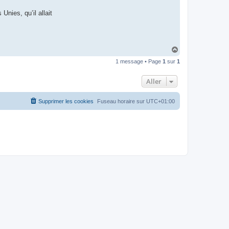
t
e
Unies, qu’il allait
r
d
r
o
u
i
H
z
a
i
1 message • Page
1
sur
1
u
g
t
Aller
Supprimer les cookies
Fuseau horaire sur
UTC+01:00