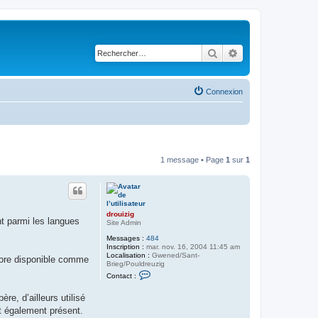
Rechercher
Recherche avancé
Connexion
1 message • Page
1
sur
1
drouizig
ht parmi les langues
Site Admin
Messages :
484
Inscription :
mar. nov. 16, 2004 11:45 am
Localisation :
Gwened/Sant-
core disponible comme
Brieg/Pouldreuzig
C
Contact :
o
n
re, d’ailleurs utilisé
t
a
st également présent.
c