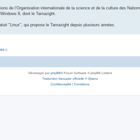
ions de l’Organisation internationale de la science et de la culture des Nations 
n Windows 8, dont le Tamazight.
tuit "Linux", qui propose le Tamazight depuis plusieurs années.
res »
Développé par
phpBB
® Forum Software © phpBB Limited
Traduction française officielle
©
Qiaeru
Confidentialité
|
Conditions