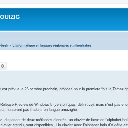
ROUIZIG
a-bezh
L'informatique en langues régionales et minoritaires
echercher
Recherche avancée
e est prévue le 26 octobre prochain, propose pour la première fois le Tamazig
elease Preview de Windows 8 (version quasi définitive), mais n’est pas en
ateur, ne seront pas traduits en langue amazighe.
oc, disposant de deux méthodes d’entrée, un clavier de base de l’alphabet berbè
clavier étendu, sont disponibles . Un clavier avec l’alphabet latin d’Algérie e