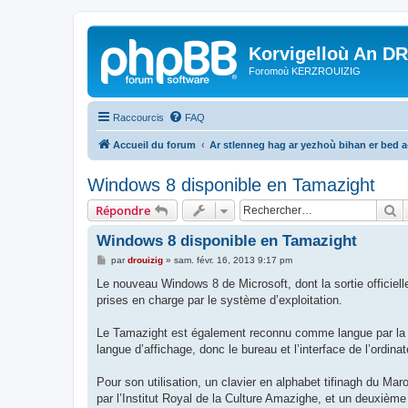
Korvigelloù An D
Foromoù KERZROUIZIG
Raccourcis
FAQ
Accueil du forum
Ar stlenneg hag ar yezhoù bihan er bed 
Windows 8 disponible en Tamazight
R
Répondre
Windows 8 disponible en Tamazight
M
par
drouizig
»
sam. févr. 16, 2013 9:17 pm
e
s
Le nouveau Windows 8 de Microsoft, dont la sortie officiell
s
prises en charge par le système d’exploitation.
a
g
e
Le Tamazight est également reconnu comme langue par la R
langue d’affichage, donc le bureau et l’interface de l’ordin
Pour son utilisation, un clavier en alphabet tifinagh du Mar
par l’Institut Royal de la Culture Amazighe, et un deuxième 