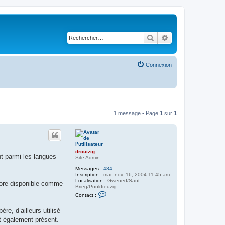
Rechercher
Recherche avancé
Connexion
1 message • Page
1
sur
1
drouizig
ht parmi les langues
Site Admin
Messages :
484
Inscription :
mar. nov. 16, 2004 11:45 am
Localisation :
Gwened/Sant-
core disponible comme
Brieg/Pouldreuzig
C
Contact :
o
n
re, d’ailleurs utilisé
t
a
st également présent.
c