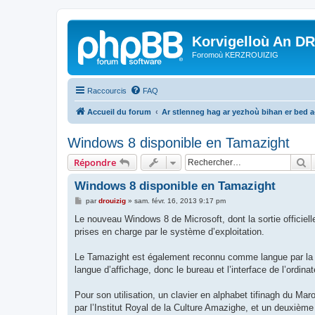
Korvigelloù An D
Foromoù KERZROUIZIG
Raccourcis
FAQ
Accueil du forum
Ar stlenneg hag ar yezhoù bihan er bed 
Windows 8 disponible en Tamazight
R
Répondre
Windows 8 disponible en Tamazight
M
par
drouizig
»
sam. févr. 16, 2013 9:17 pm
e
s
Le nouveau Windows 8 de Microsoft, dont la sortie officiell
s
prises en charge par le système d’exploitation.
a
g
e
Le Tamazight est également reconnu comme langue par la R
langue d’affichage, donc le bureau et l’interface de l’ordin
Pour son utilisation, un clavier en alphabet tifinagh du Mar
par l’Institut Royal de la Culture Amazighe, et un deuxième 