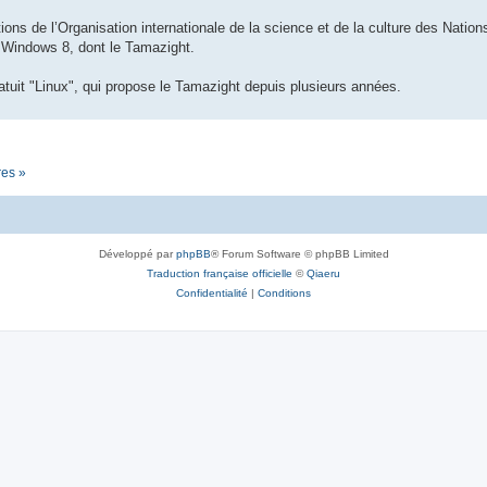
ions de l’Organisation internationale de la science et de la culture des Nations 
n Windows 8, dont le Tamazight.
tuit "Linux", qui propose le Tamazight depuis plusieurs années.
res »
Développé par
phpBB
® Forum Software © phpBB Limited
Traduction française officielle
©
Qiaeru
Confidentialité
|
Conditions