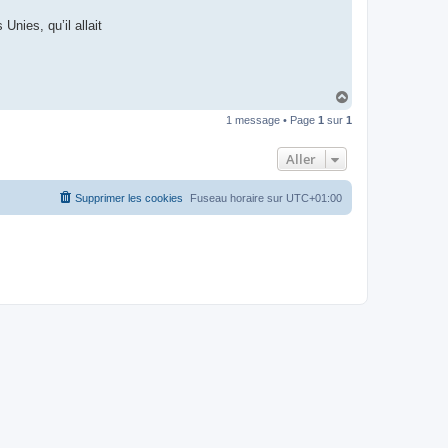
t
e
Unies, qu’il allait
r
d
r
o
u
i
H
z
a
i
1 message • Page
1
sur
1
u
g
t
Aller
Supprimer les cookies
Fuseau horaire sur
UTC+01:00