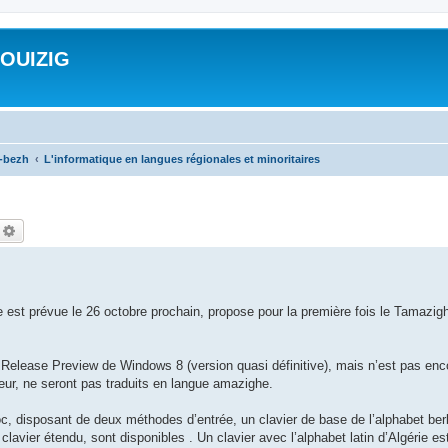
ROUIZIG
a-bezh
L'informatique en langues régionales et minoritaires
echercher
Recherche avancée
e est prévue le 26 octobre prochain, propose pour la première fois le Tamazig
elease Preview de Windows 8 (version quasi définitive), mais n’est pas en
ateur, ne seront pas traduits en langue amazighe.
oc, disposant de deux méthodes d’entrée, un clavier de base de l’alphabet berbè
clavier étendu, sont disponibles . Un clavier avec l’alphabet latin d’Algérie e