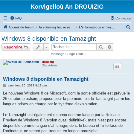
Korvigelloù An DROUIZIG
FAQ
Connexion
R
Accueil du forum
Ar stlenneg hag ar yezhoù bihan er bed a-bezh
L'informatique en langues régionales et minoritaires
e
Windows 8 disponible en Tamazight
c
Rechercher
Recherche 
Répondre
h
1 message • Page
1
sur
1
e
drouizig
r
Site Admin
c
h
Windows 8 disponible en Tamazight
e
M
sam. févr. 16, 2013 9:17 pm
e
r
s
Le nouveau Windows 8 de Microsoft, dont la sortie officielle est prévue le
s
26 octobre prochain, propose pour la première fois le Tamazight parmi les
a
g
langues prises en charge par le système d’exploitation.
e
Le Tamazight est également reconnu comme langue par la Release
Preview de Windows 8 (version quasi définitive), mais n’est pas encore
disponible comme langue d’affichage, donc le bureau et l’interface de
l’ordinateur, ne seront pas traduits en langue amazighe.