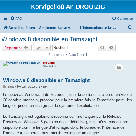
Korvigelloù An DROUIZIG
FAQ
Connexion
R
Accueil du forum
Ar stlenneg hag ar yezhoù bihan er bed a-bezh
L'informatique en langues régionales et minoritaires
e
Windows 8 disponible en Tamazight
c
Rechercher
Recherche 
Répondre
h
1 message • Page
1
sur
1
e
drouizig
r
Site Admin
c
h
Windows 8 disponible en Tamazight
e
M
sam. févr. 16, 2013 9:17 pm
e
r
s
Le nouveau Windows 8 de Microsoft, dont la sortie officielle est prévue le
s
26 octobre prochain, propose pour la première fois le Tamazight parmi les
a
g
langues prises en charge par le système d’exploitation.
e
Le Tamazight est également reconnu comme langue par la Release
Preview de Windows 8 (version quasi définitive), mais n’est pas encore
disponible comme langue d’affichage, donc le bureau et l’interface de
l’ordinateur, ne seront pas traduits en langue amazighe.