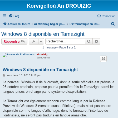
Korvigelloù An DROUIZIG
FAQ
Connexion
R
Accueil du forum
Ar stlenneg hag ar yezhoù bihan er bed a-bezh
L'informatique en langues régionales et minoritaires
e
Windows 8 disponible en Tamazight
c
Rechercher
Recherche 
Répondre
h
1 message • Page
1
sur
1
e
drouizig
r
Site Admin
c
h
Windows 8 disponible en Tamazight
e
M
sam. févr. 16, 2013 9:17 pm
e
r
s
Le nouveau Windows 8 de Microsoft, dont la sortie officielle est prévue le
s
26 octobre prochain, propose pour la première fois le Tamazight parmi les
a
g
langues prises en charge par le système d’exploitation.
e
Le Tamazight est également reconnu comme langue par la Release
Preview de Windows 8 (version quasi définitive), mais n’est pas encore
disponible comme langue d’affichage, donc le bureau et l’interface de
l’ordinateur, ne seront pas traduits en langue amazighe.