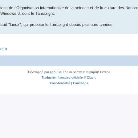
ions de l’Organisation internationale de la science et de la culture des Nations 
n Windows 8, dont le Tamazight.
tuit "Linux", qui propose le Tamazight depuis plusieurs années.
res »
Développé par
phpBB
® Forum Software © phpBB Limited
Traduction française officielle
©
Qiaeru
Confidentialité
|
Conditions