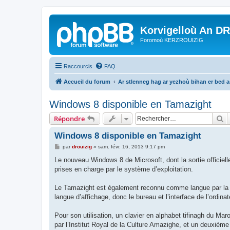
Korvigelloù An D
Foromoù KERZROUIZIG
Raccourcis
FAQ
Accueil du forum
Ar stlenneg hag ar yezhoù bihan er bed 
Windows 8 disponible en Tamazight
R
Répondre
Windows 8 disponible en Tamazight
M
par
drouizig
»
sam. févr. 16, 2013 9:17 pm
e
s
Le nouveau Windows 8 de Microsoft, dont la sortie officiell
s
prises en charge par le système d’exploitation.
a
g
e
Le Tamazight est également reconnu comme langue par la R
langue d’affichage, donc le bureau et l’interface de l’ordin
Pour son utilisation, un clavier en alphabet tifinagh du Mar
par l’Institut Royal de la Culture Amazighe, et un deuxième 