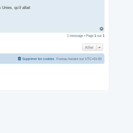
t
e
Unies, qu’il allait
r
d
r
o
u
i
H
z
a
i
1 message • Page
1
sur
1
u
g
t
Aller
Supprimer les cookies
Fuseau horaire sur
UTC+01:00