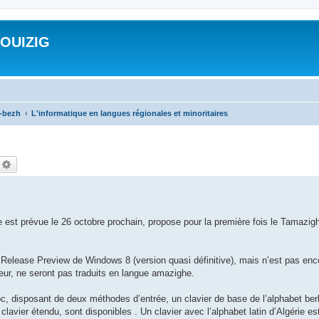
ROUIZIG
a-bezh
L'informatique en langues régionales et minoritaires
echercher
Recherche avancée
e est prévue le 26 octobre prochain, propose pour la première fois le Tamazig
elease Preview de Windows 8 (version quasi définitive), mais n’est pas en
ateur, ne seront pas traduits en langue amazighe.
oc, disposant de deux méthodes d’entrée, un clavier de base de l’alphabet berbè
clavier étendu, sont disponibles . Un clavier avec l’alphabet latin d’Algérie e