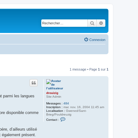
Rechercher
Recherche avancé
Connexion
1 message • Page
1
sur
1
drouizig
ht parmi les langues
Site Admin
Messages :
484
Inscription :
mar. nov. 16, 2004 11:45 am
Localisation :
Gwened/Sant-
core disponible comme
Brieg/Pouldreuzig
C
Contact :
o
n
re, d’ailleurs utilisé
t
a
st également présent.
c