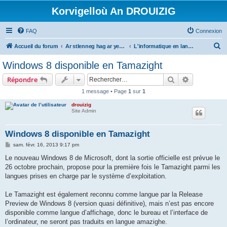
Korvigelloù An DROUIZIG
FAQ
Connexion
R
Accueil du forum
Ar stlenneg hag ar yezhoù bihan er bed a-bezh
L'informatique en langues régionales et minoritaires
e
Windows 8 disponible en Tamazight
c
Rechercher
Recherche 
Répondre
h
1 message • Page
1
sur
1
e
drouizig
r
Site Admin
c
h
Windows 8 disponible en Tamazight
e
M
sam. févr. 16, 2013 9:17 pm
e
r
s
Le nouveau Windows 8 de Microsoft, dont la sortie officielle est prévue le
s
26 octobre prochain, propose pour la première fois le Tamazight parmi les
a
g
langues prises en charge par le système d’exploitation.
e
Le Tamazight est également reconnu comme langue par la Release
Preview de Windows 8 (version quasi définitive), mais n’est pas encore
disponible comme langue d’affichage, donc le bureau et l’interface de
l’ordinateur, ne seront pas traduits en langue amazighe.