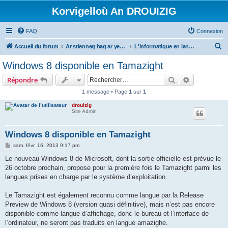
Korvigelloù An DROUIZIG
FAQ
Connexion
R
Accueil du forum
Ar stlenneg hag ar yezhoù bihan er bed a-bezh
L'informatique en langues régionales et minoritaires
e
Windows 8 disponible en Tamazight
c
Rechercher
Recherche 
Répondre
h
1 message • Page
1
sur
1
e
drouizig
r
Site Admin
c
h
Windows 8 disponible en Tamazight
e
M
sam. févr. 16, 2013 9:17 pm
e
r
s
Le nouveau Windows 8 de Microsoft, dont la sortie officielle est prévue le
s
26 octobre prochain, propose pour la première fois le Tamazight parmi les
a
g
langues prises en charge par le système d’exploitation.
e
Le Tamazight est également reconnu comme langue par la Release
Preview de Windows 8 (version quasi définitive), mais n’est pas encore
disponible comme langue d’affichage, donc le bureau et l’interface de
l’ordinateur, ne seront pas traduits en langue amazighe.