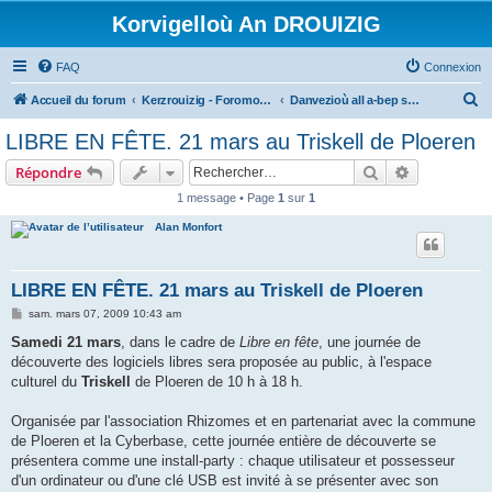
Korvigelloù An DROUIZIG
FAQ
Connexion
R
Accueil du forum
Kerzrouizig - Foromoù An Drouizig
Danvezioù all a-bep seurt
e
LIBRE EN FÊTE. 21 mars au Triskell de Ploeren
c
Rechercher
Recherche 
Répondre
h
1 message • Page
1
sur
1
e
Alan Monfort
r
c
h
LIBRE EN FÊTE. 21 mars au Triskell de Ploeren
e
M
sam. mars 07, 2009 10:43 am
e
r
s
Samedi 21 mars
, dans le cadre de
Libre en fête
, une journée de
s
découverte des logiciels libres sera proposée au public, à l'espace
a
g
culturel du
Triskell
de Ploeren de 10 h à 18 h.
e
Organisée par l'association Rhizomes et en partenariat avec la commune
de Ploeren et la Cyberbase, cette journée entière de découverte se
présentera comme une install-party : chaque utilisateur et possesseur
d'un ordinateur ou d'une clé USB est invité à se présenter avec son