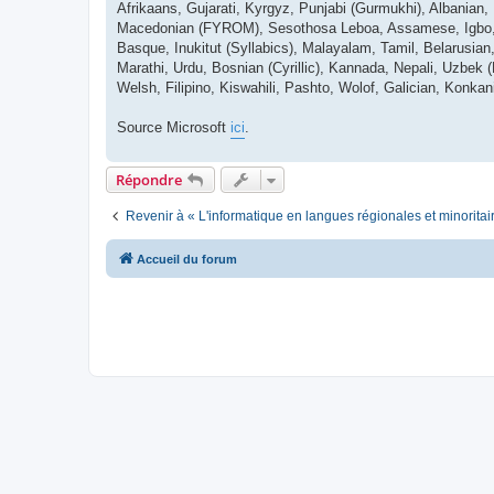
Afrikaans, Gujarati, Kyrgyz, Punjabi (Gurmukhi), Albanian,
Macedonian (FYROM), Sesothosa Leboa, Assamese, Igbo, Ma
Basque, Inukitut (Syllabics), Malayalam, Tamil, Belarusian, 
Marathi, Urdu, Bosnian (Cyrillic), Kannada, Nepali, Uzbek 
Welsh, Filipino, Kiswahili, Pashto, Wolof, Galician, Konkan
Source Microsoft
ici
.
Répondre
Revenir à « L'informatique en langues régionales et minoritai
Accueil du forum