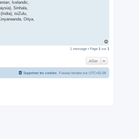
enian, Icelandic,
t
e
ysia), Sinhala,
r
India), isiZulu,
d
r
Kinyarwanda, Oriya,
o
u
i
z
i
g
H
a
1 message • Page
1
sur
1
u
t
Aller
Supprimer les cookies
Fuseau horaire sur
UTC+01:00