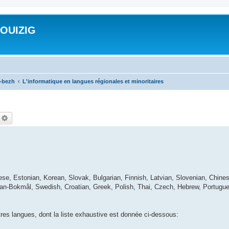
ROUIZIG
a-bezh
L'informatique en langues régionales et minoritaires
echercher
Recherche avancée
ese, Estonian, Korean, Slovak, Bulgarian, Finnish, Latvian, Slovenian, Chines
ian-Bokmål, Swedish, Croatian, Greek, Polish, Thai, Czech, Hebrew, Portugue
utres langues, dont la liste exhaustive est donnée ci-dessous: