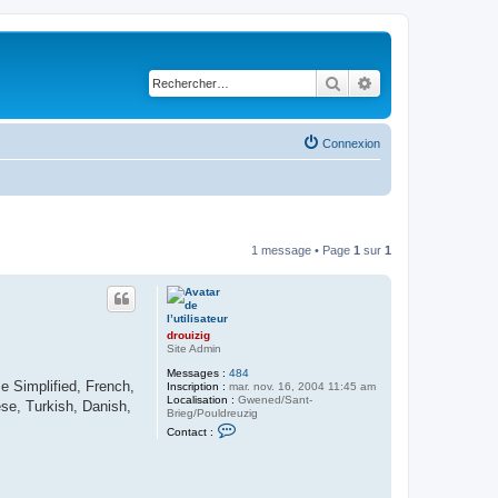
Rechercher
Recherche avancé
Connexion
1 message • Page
1
sur
1
drouizig
Site Admin
Messages :
484
e Simplified, French,
Inscription :
mar. nov. 16, 2004 11:45 am
Localisation :
Gwened/Sant-
se, Turkish, Danish,
Brieg/Pouldreuzig
C
Contact :
o
n
t
a
c