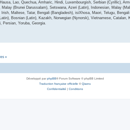
 Hausa, Lao, Quechua, Amharic, Hindi, Luxembourgish, Serbian (Cyrillic), Arm
lay (Brunei Darussalam), Setswana, Azeri (Latin), Indonesian, Malay (Mala
Irish, Maltese, Tatar, Bengali (Bangladesh), isiXhosa, Maori, Telugu, Bengali (
(Latin), Bosnian (Latin), Kazakh, Norwegian (Nynorsk), Vietnamese, Catalan, 
i, Persian, Yoruba, Georgia.
res »
Développé par
phpBB
® Forum Software © phpBB Limited
Traduction française officielle
©
Qiaeru
Confidentialité
|
Conditions