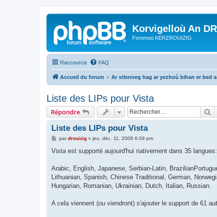
Korvigelloù An D
Foromoù KERZROUIZIG
Raccourcis
FAQ
Accueil du forum
Ar stlenneg hag ar yezhoù bihan er bed 
Liste des LIPs pour Vista
R
Répondre
Liste des LIPs pour Vista
M
par
drouizig
»
jeu. déc. 11, 2008 6:09 pm
e
s
Vista est supporté aujourd'hui nativement dans 35 langues:
s
a
g
Arabic, English, Japanese, Serbian-Latin, BrazilianPortugu
e
Lithuanian, Spanish, Chinese Traditional, German, Norweg
Hungarian, Romanian, Ukrainian, Dutch, Italian, Russian.
A cela viennent (ou viendront) s'ajouter le support de 61 a